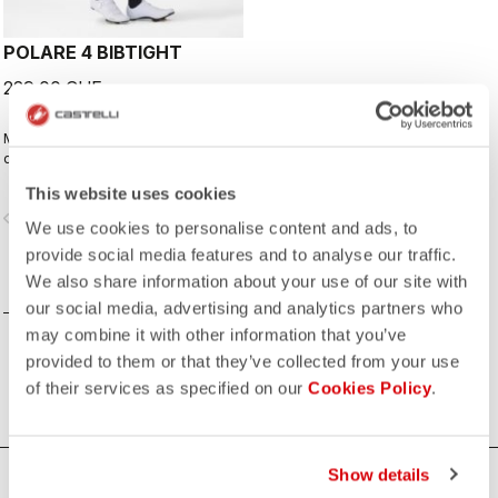
POLARE 4 BIBTIGHT
229,00 CHF
Mit Polartec® AirCore™-Einsatz auf
der Vorderseite und Thermoflex auf
der Rückseite für Ihre kältesten
This website uses cookies
Fahrten und dem Komfort des KISS
vigate_before
navigate_next
Air2-Sitzpolsters.
We use cookies to personalise content and ads, to
provide social media features and to analyse our traffic.
VERGLEICHEN
We also share information about your use of our site with
our social media, advertising and analytics partners who
may combine it with other information that you’ve
provided to them or that they’ve collected from your use
of their services as specified on our
Cookies Policy
.
Show details
BRAUCHEN SIE HILFE?