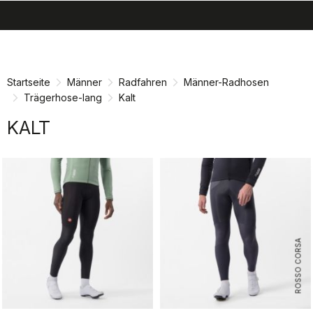
search
menu
shopping_cart
Zu
Zu
Inhalt
Navigation
springen
springen
Startseite
Männer
Radfahren
Männer-Radhosen
Trägerhose-lang
Kalt
KALT
ROSSO CORSA