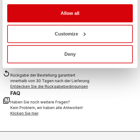
Wenn Sie Zweifel haben oder Unterstützung brauchen, keine
Allow all
Sorge,
wir sind für Sie da!
Customize
KONTAKT
email
Haben Sie eine Frage an uns?
Deny
Kontaktieren Sie unseren Kundenservice
Klicken Sie hier
.
RÜCKSENDUNGEN UND ERSTATTUNGEN
replay
Rückgabe der Bestellung garantiert
innerhalb von 30 Tagen nach der Lieferung
Entdecken Sie die Rückgabebedingungen
FAQ
quiz
Haben Sie noch weitere Fragen?
Kein Problem, wir haben alle Antworten!
Klicken Sie hier
.