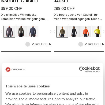
INSULATED JACKET
JACKET
399,00 CHF
299,00 CHF
Die ultimative Winterjacke
Die beste Jacke von Castelli für
kombiniert Wärme mit geringem
milde Wetterbedingungen. Diese
Gewicht, das Gefühl von Freiheit mit
leichte, superatmungsaktive und
voller Schutzwirkung, wasserdichte
extrem schnelle Jacke eignet sich
vigate_before
navigate_next
navigate_before
navigate_n
Materialien mit Atmungsaktivität.
hervorragend für hochintensive
Dazu kommt die Funktionalität von
Fahrten oder um bei kühlerem
Castellis Alpha-Konstruktion.
Wetter die richtige Temperatur zu
VERGLEICHEN
halten. Alpha-Konstruktion mit
VERGLEICHEN
Außenschicht ohne Membran und
Polartec® Alpha Isolierung an der
Innenseite.
This website uses cookies
BRAUCHEN SIE HILFE?
We use cookies to personalise content and ads, to
Wenn Sie Zweifel haben oder Unterstützung brauchen, keine
provide social media features and to analyse our traffic.
Sorge,
wir sind für Sie da!
We also share information about your use of our site with