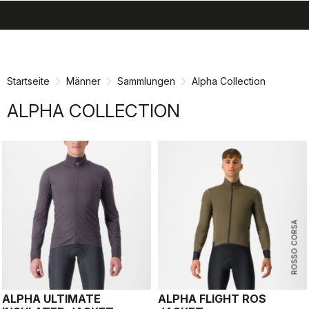
search
menu
shopping_cart
Zu
Zu
Inhalt
Navigation
springen
springen
Startseite
Männer
Sammlungen
Alpha Collection
ALPHA COLLECTION
ROSSO CORSA
ALPHA ULTIMATE
ALPHA FLIGHT ROS