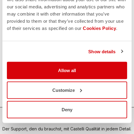
our social media, advertising and analytics partners who
may combine it with other information that you’ve
KONTAKT
provided to them or that they’ve collected from your use
email
Haben Sie eine Frage an uns?
of their services as specified on our
Cookies Policy
.
Kontaktieren Sie unseren Kundenservice
Klicken Sie hier
.
RÜCKSENDUNGEN UND ERSTATTUNGEN
replay
Show details
Rückgabe der Bestellung garantiert
innerhalb von 30 Tagen nach der Lieferung
Entdecken Sie die Rückgabebedingungen
FAQ
Allow all
quiz
Haben Sie noch weitere Fragen?
Kein Problem, wir haben alle Antworten!
Customize
Klicken Sie hier
.
Deny
SICHER EINKAUFEN
Der Support, den du brauchst, mit Castelli Qualität in jedem Detail.