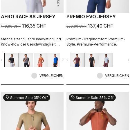
AERO RACE 8S JERSEY
PREMIO EVO JERSEY
116,35 CHF
137,40 CHF
179,00 CHF
229,00 CHF
Mehr als zehn Jahre Innovation und
Premium-Tragekomfort. Premium-
Know-how der Geschwindigkeit.
Style. Premium-Performance.
Unser schnellstes Trikot ist jetzt
noch schneller.
vigate_before
navigate_next
navigate_before
navigate_n
VERGLEICHEN
VERGLEICHEN
sell
sell
Summer Sale 35% Off
Summer Sale 35% Off