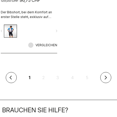
96,75 CHF
129,00 CHF
Der Bibshort, bei dem Komfort an
erster Stelle steht, exklusiv auf
castelli-cycling.com.
vigate_before
navigate_next
VERGLEICHEN
(aktuell)
1
2
3
4
5
arrow_back_ios
arrow_forward_ios
BRAUCHEN SIE HILFE?