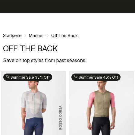
search
menu
shopping_cart
Zu
Zu
Inhalt
Navigation
springen
springen
Startseite
Männer
Off The Back
OFF THE BACK
Save on top styles from past seasons.
sell
sell
Summer Sale 35% Off
Summer Sale 40% Off
ROSSO CORSA