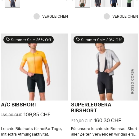
Stoff fühlt sich wunderbar auf der
Haut an, hält Sie warm und ist vor
VERGLEICHEN
allem komfortabel.
VERGLEICHEN
sell
sell
Summer Sale 35% Off
Summer Sale 30% Off
ROSSO CORSA
A/C BIBSHORT
SUPERLEGGERA
BIBSHORT
109,85 CHF
169,00 CHF
160,30 CHF
229,00 CHF
Leichte Bibshorts für heiße Tage,
Für unsere leichteste Rennrad-Short
mit extra Atmungsaktivität.
aller Zeiten verwenden wir das erste