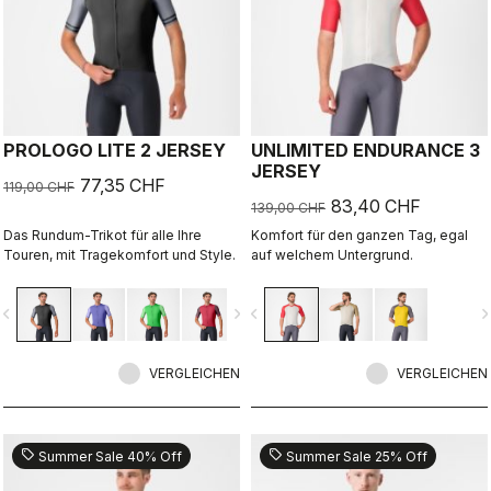
PROLOGO LITE 2 JERSEY
UNLIMITED ENDURANCE 3
JERSEY
77,35 CHF
119,00 CHF
83,40 CHF
139,00 CHF
Das Rundum-Trikot für alle Ihre
Komfort für den ganzen Tag, egal
Touren, mit Tragekomfort und Style.
auf welchem Untergrund.
vigate_before
navigate_next
navigate_before
navigate_n
VERGLEICHEN
VERGLEICHEN
sell
sell
Summer Sale 40% Off
Summer Sale 25% Off