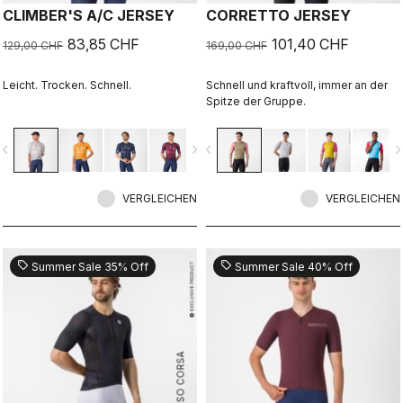
CLIMBER'S A/C JERSEY
CORRETTO JERSEY
83,85 CHF
101,40 CHF
129,00 CHF
169,00 CHF
Leicht. Trocken. Schnell.
Schnell und kraftvoll, immer an der
Spitze der Gruppe.
vigate_before
navigate_next
navigate_before
navigate_n
VERGLEICHEN
VERGLEICHEN
sell
sell
Summer Sale 35% Off
Summer Sale 40% Off
ROSSO CORSA