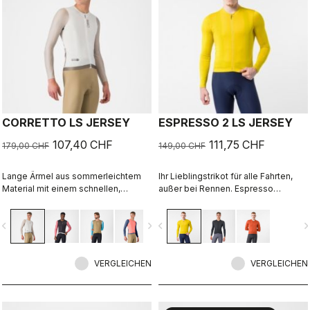
CORRETTO LS JERSEY
ESPRESSO 2 LS JERSEY
107,40 CHF
111,75 CHF
179,00 CHF
149,00 CHF
Lange Ärmel aus sommerleichtem
Ihr Lieblingstrikot für alle Fahrten,
Material mit einem schnellen,
außer bei Rennen. Espresso
kraftvollen Design.
Komfort und Style, überarbeitet und
perfektioniert. 2.0. Sommerleichtes
vigate_before
navigate_next
navigate_before
navigate_n
Material für kühle Tage.
VERGLEICHEN
VERGLEICHEN