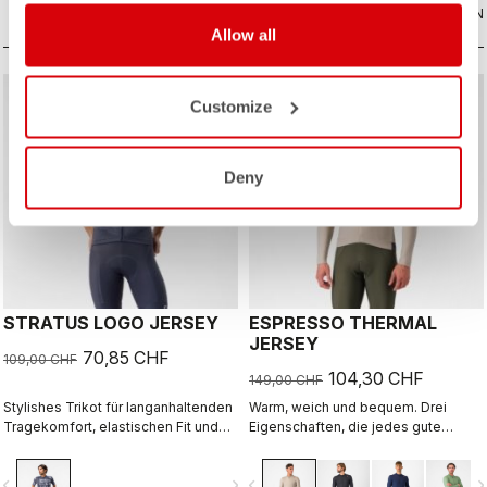
gern unterwegs bist.
VERGLEICHEN
VERGLEICHEN
Allow all
sell
sell
Summer Sale 35% Off
Summer Sale 30% Off
Customize
Deny
STRATUS LOGO JERSEY
ESPRESSO THERMAL
JERSEY
70,85 CHF
109,00 CHF
104,30 CHF
149,00 CHF
Stylishes Trikot für langanhaltenden
Warm, weich und bequem. Drei
Tragekomfort, elastischen Fit und
Eigenschaften, die jedes gute
exzellente Atmungsaktivität.
Thermotrikot haben sollte. Da trifft
das Espresso Thermal Jersey voll
vigate_before
navigate_next
navigate_before
navigate_n
ins Schwarze. Der luxuriös weiche