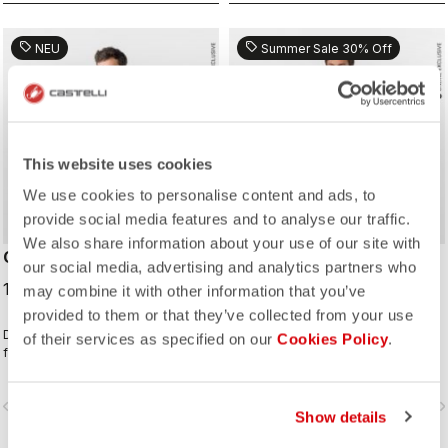
sell
sell
NEU
Summer Sale 30% Off
This website uses cookies
We use cookies to personalise content and ads, to
provide social media features and to analyse our traffic.
We also share information about your use of our site with
CLASSIFICA 2 JERSEY
QUADRO JERSEY
our social media, advertising and analytics partners who
109,00 CHF
76,30 CHF
may combine it with other information that you’ve
109,00 CHF
provided to them or that they’ve collected from your use
Dieses Trikot gewinnt die Wertung
Dein Go-to-Trikot – bereit für jeden
of their services as specified on our
Cookies Policy
.
für die perfekte Kombination aus
Ride.
cleanem Look und hoher
Performance. Der cross-gefärbte
vigate_before
navigate_next
navigate_before
navigate_n
Micro-Piqué-Stoff sorgt für Komfort
Show details
und einen raffinierten Look. Ein
Trikot, in dem du den ganzen Tag