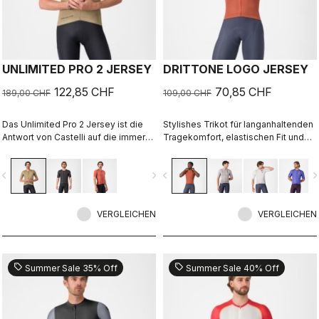
UNLIMITED PRO 2 JERSEY
DRITTONE LOGO JERSEY
122,85 CHF
70,85 CHF
189,00 CHF
109,00 CHF
Das Unlimited Pro 2 Jersey ist die
Stylishes Trikot für langanhaltenden
Antwort von Castelli auf die immer
Tragekomfort, elastischen Fit und
höher werdenden Anforderungen
exzellente Atmungsaktivität.
von Gravel-Fahrern, die alles aus
vigate_before
navigate_next
navigate_before
navigate_n
ihrer Ausrüstung herausholen
möchten, ohne dabei den Geist des
Sports zu vergessen.
VERGLEICHEN
VERGLEICHEN
sell
sell
Summer Sale 35% Off
Summer Sale 40% Off