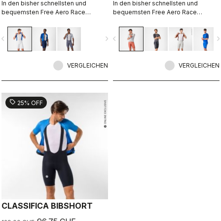
In den bisher schnellsten und
In den bisher schnellsten und
bequemsten Free Aero Race
bequemsten Free Aero Race
Bibshorts verschmelzen
Bibshorts verschmelzen
Tragekomfort und Aerodynamik
Tragekomfort und Aerodynamik
vigate_before
navigate_next
navigate_before
navigate_n
miteinander.
miteinander.
VERGLEICHEN
VERGLEICHEN
sell
25% OFF
CLASSIFICA BIBSHORT