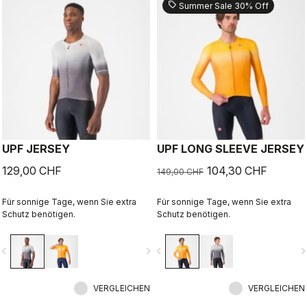
sell
Summer Sale 30% Off
UPF JERSEY
UPF LONG SLEEVE JERSEY
129,00 CHF
104,30 CHF
149,00 CHF
Für sonnige Tage, wenn Sie extra
Für sonnige Tage, wenn Sie extra
Schutz benötigen.
Schutz benötigen.
vigate_before
navigate_next
navigate_before
navigate_n
VERGLEICHEN
VERGLEICHEN