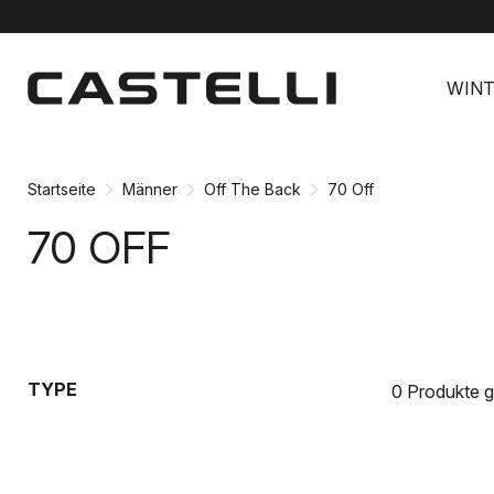
Zu
Zu
Inhalt
Navigation
WINT
springen
springen
Startseite
Männer
Off The Back
70 Off
70 OFF
TYPE
0 Produkte 