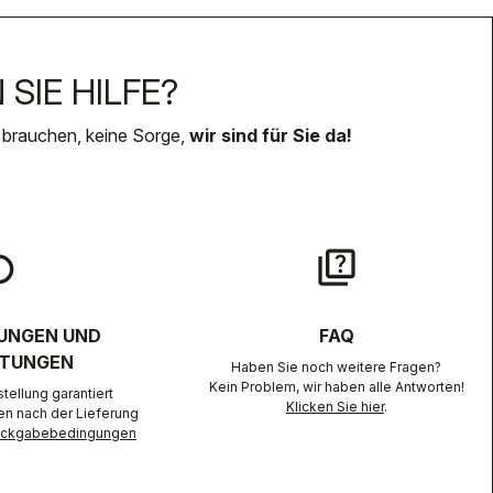
SIE HILFE?
 brauchen, keine Sorge,
wir sind für Sie da!
lay
quiz
UNGEN UND
FAQ
TUNGEN
Haben Sie noch weitere Fragen?
Kein Problem, wir haben alle Antworten!
ellung garantiert
Klicken Sie hier
.
en nach der Lieferung
Rückgabebedingungen