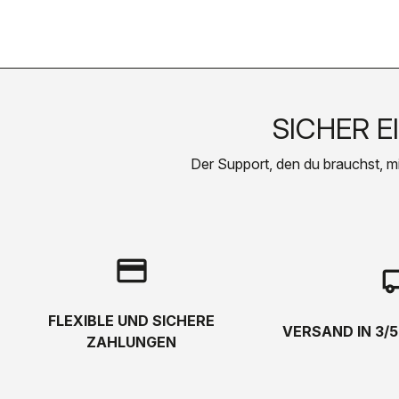
SICHER E
Der Support, den du brauchst, mit 
credit_card
local_s
FLEXIBLE UND SICHERE
VERSAND IN 3/
ZAHLUNGEN