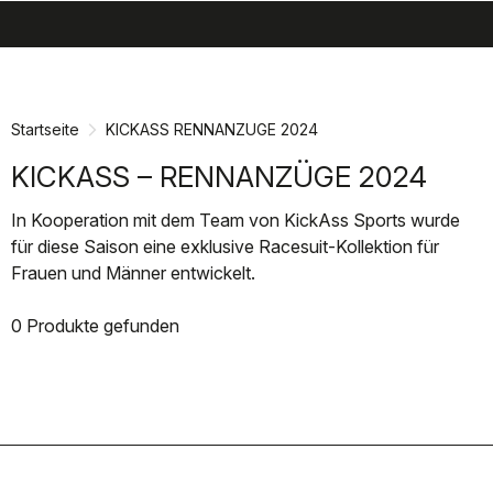
search
menu
shopping_cart
Zu
Zu
Inhalt
Navigation
springen
springen
Startseite
KICKASS RENNANZUGE 2024
KICKASS – RENNANZÜGE 2024
In Kooperation mit dem Team von KickAss Sports wurde
für diese Saison eine exklusive Racesuit-Kollektion für
Frauen und Männer entwickelt.
0 Produkte gefunden