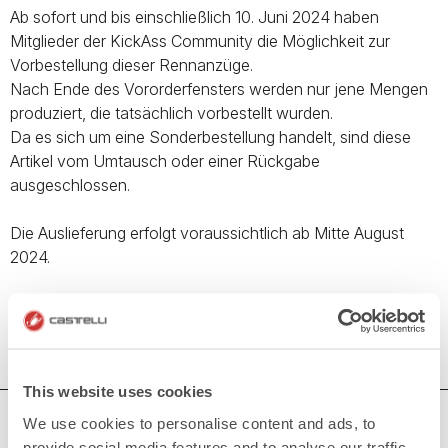
Ab sofort und bis einschließlich 10. Juni 2024 haben
Mitglieder der KickAss Community die Möglichkeit zur
Vorbestellung dieser Rennanzüge.
Nach Ende des Vororderfensters werden nur jene Mengen
produziert, die tatsächlich vorbestellt wurden.
Da es sich um eine Sonderbestellung handelt, sind diese
Artikel vom Umtausch oder einer Rückgabe
ausgeschlossen.
Die Auslieferung erfolgt voraussichtlich ab Mitte August
2024.
Diese Kollektion ist eine großartige Möglichkeit den KickAss
Spirit nach außen zu tragen.
This website uses cookies
BRAUCHEN SIE HILFE?
We use cookies to personalise content and ads, to
provide social media features and to analyse our traffic.