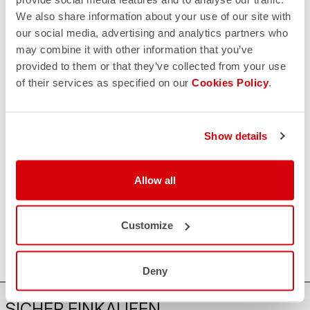
Wenn Sie Zweifel haben oder Unterstützung brauchen, keine
We also share information about your use of our site with
Sorge,
wir sind für Sie da!
our social media, advertising and analytics partners who
may combine it with other information that you’ve
provided to them or that they’ve collected from your use
KONTAKT
of their services as specified on our
Cookies Policy
.
email
Haben Sie eine Frage an uns?
Kontaktieren Sie unseren Kundenservice
Klicken Sie hier
.
Show details
RÜCKSENDUNGEN UND ERSTATTUNGEN
replay
Rückgabe der Bestellung garantiert
innerhalb von 30 Tagen nach der Lieferung
Allow all
Entdecken Sie die Rückgabebedingungen
FAQ
quiz
Haben Sie noch weitere Fragen?
Customize
Kein Problem, wir haben alle Antworten!
Klicken Sie hier
.
Deny
SICHER EINKAUFEN