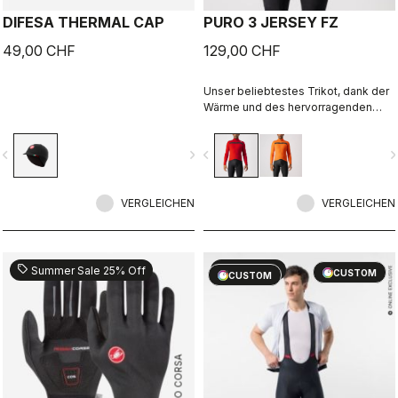
DIFESA THERMAL CAP
PURO 3 JERSEY FZ
49,00 CHF
129,00 CHF
Unser beliebtestes Trikot, dank der
Wärme und des hervorragenden
Feuchtigkeitsmanagements unseres
Warmer-Materials mit aufgerautem
vigate_before
navigate_next
navigate_before
navigate_n
Fleece, dank des sauberen,
zweckmäßigen Designs und der
großen reflektierenden Einsätzen an
VERGLEICHEN
der Brust und unter den
VERGLEICHEN
Rückentaschen.
sell
sell
Summer Sale 25% Off
20% OFF
CUSTOM
CUSTOM
ROSSO CORSA