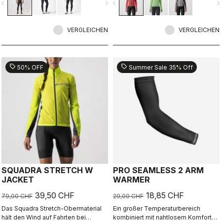
vigate_before
navigate_next
navigate_before
navigate_n
flauschigen Nano Flex-Stretch-
zwischen sommerlichen Trikots und
Gewebe am Unterschenkel als
einer vollwertigen Jacke.
Spritzwasserschutz. Besonders gut,
wenn Sie keine Tight für den
VERGLEICHEN
VERGLEICHEN
tiefsten Winter wollen.
sell
sell
50% OFF
Summer Sale 35% Off
SQUADRA STRETCH W
PRO SEAMLESS 2 ARM
JACKET
WARMER
39,50 CHF
18,85 CHF
79,00 CHF
29,00 CHF
Das Squadra Stretch-Obermaterial
Ein großer Temperaturbereich
hält den Wind auf Fahrten bei
kombiniert mit nahtlosem Komfort