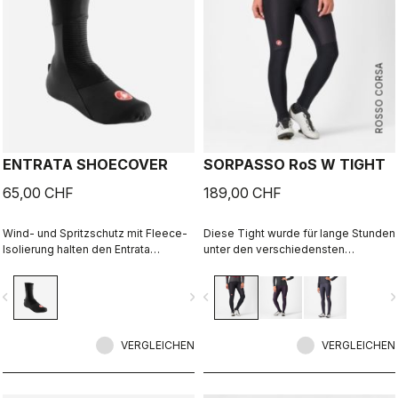
ROSSO CORSA
ENTRATA SHOECOVER
SORPASSO RoS W TIGHT
65,00 CHF
189,00 CHF
Wind- und Spritzschutz mit Fleece-
Diese Tight wurde für lange Stunden
Isolierung halten den Entrata
unter den verschiedensten
funktional und einfach – und Ihre
Bedingungen konzipiert. Sie basiert
Füße warm.
auf unserem ultra-elastischen,
vigate_before
navigate_next
navigate_before
navigate_n
warmen und Wasser abweisenden
Nano Flex 3G-Material mit der
Extraportion Wärme von Nano Flex
VERGLEICHEN
Xtra Dry im Hüftbereich und an den
VERGLEICHEN
Oberschenkeln. Dazu kommen ein
anatomischer Schnitt und unser
nahtloses Progetto X² Air Seamless-