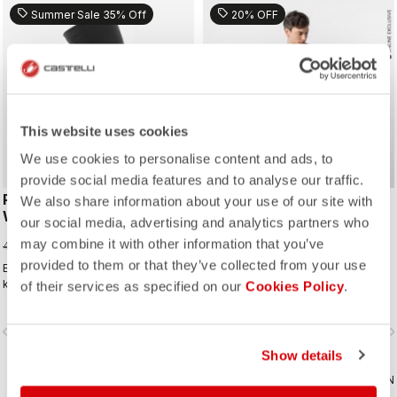
Sitzpolster für mehr Komfort auf
sell
sell
Summer Sale 35% Off
20% OFF
langen Etappen.
This website uses cookies
We use cookies to personalise content and ads, to
provide social media features and to analyse our traffic.
PRO SEAMLESS LEG
ENDURANCE 3 BIBSHORT
We also share information about your use of our site with
WARMER
our social media, advertising and analytics partners who
119,20 CHF
149,00 CHF
31,85 CHF
may combine it with other information that you’ve
49,00 CHF
provided to them or that they’ve collected from your use
Ein großer Temperaturbereich
Ungetrübter 'Endurance'-Fahrspaß
kombiniert mit nahtlosem Komfort
auf jeder Ausfahrt – nicht zuletzt
of their services as specified on our
Cookies Policy
.
machen diese Modelle zu unseren
dank des komfortabelsten
vielseitigsten und bei Profis
Sitzpolsters von Castelli.
vigate_before
navigate_next
navigate_before
navigate_n
beliebtesten Warmer.
Show details
VERGLEICHEN
VERGLEICHEN