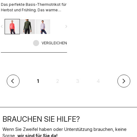
Das perfekte Basis-Thermotrikot für
Herbst und Frühling. Das warme
Material und die Drop-Pocket-
Konstruktion sind der Schlüssel zur
vigate_before
navigate_next
Performance dieses Trikots.
VERGLEICHEN
(aktuell)
1
2
3
4
arrow_back_ios
arrow_forward_ios
BRAUCHEN SIE HILFE?
Wenn Sie Zweifel haben oder Unterstützung brauchen, keine
Sorge,
wir sind für Sie da!