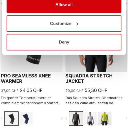
Allow all
sell
sell
Summer Sale 35% Off
Summer Sale 30% Off
CUSTOM
CUSTOM
Customize
Deny
PRO SEAMLESS KNEE
SQUADRA STRETCH
WARMER
JACKET
24,05 CHF
55,30 CHF
37,00 CHF
79,00 CHF
Ein großer Temperaturbereich
Das Squadra Stretch-Obermaterial
kombiniert mit nahtlosem Komfort
hält den Wind auf Fahrten bei
machen diese Modelle zu unseren
kühlem Wetter oder langen
vielseitigsten und bei Profis
Abfahrten ab, während die
vigate_before
navigate_next
navigate_before
navigate_n
beliebtesten Warmer.
Stretcheinsätze dafür sorgen, dass
die Jacke eng am Körper anliegt und