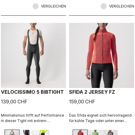
nicht flattert.
VERGLEICHEN
VERGLEICHEN
VELOCISSIMO 5 BIBTIGHT
SFIDA 2 JERSEY FZ
139,00 CHF
159,00 CHF
Minimalismus trifft auf Performance
Das Sfida eignet sich hervorragend
in dieser Tight mit extrem
für kühle Tage oder unter einer
komfortablem Thermoflex-Material
Weste für zusätzlichen Schutz, denn
in Kombination mit unserem
es markiert exakt den Übergang