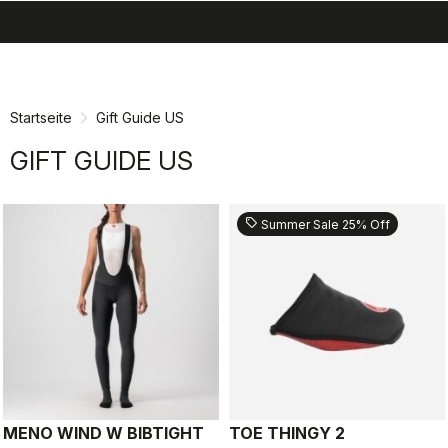
search
menu
shopping_cart
Zu
Zu
Inhalt
Navigation
springen
springen
Startseite
Gift Guide US
GIFT GUIDE US
sell
Summer Sale 25% Off
MENO WIND W BIBTIGHT
TOE THINGY 2