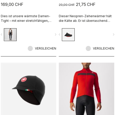
169,00 CHF
21,75 CHF
29,00 CHF
Dies ist unsere wärmste Damen-
Dieser Neopren-Zehenwärmer hält
Tight – mit einer stretchfähigen,
die Kälte ab. Er ist überraschend
winddichten Vorderseite und einer
effektiv und Sie können ihn einfach
flauschigen Isolierung vorne und
auf Ihrem Schuh lassen.
vigate_before
navigate_next
navigate_before
navigate_n
hinten.
VERGLEICHEN
VERGLEICHEN