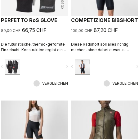
PERFETTO RoS GLOVE
COMPETIZIONE BIBSHORT
66,75 CHF
87,20 CHF
89,00 CHF
109,00 CHF
Die futuristische, thermo-geformte
Diese Radshort soll alles richtig
Einzelnaht-Konstruktion ergibt einen
machen, ohne dabei etwas zu
Fleece-gefütterten Handschuh, der
übertreiben: Hochwertige
winddicht und wasserabweisend,
Materialien, Top-Passform,
vigate_before
navigate_next
navigate_before
navigate_n
warm, schlank geschnitten und
Flachnähte, KISS Air2-Sitzpolster
extrem komfortabel ist.
und Beingripper, die direkt von
unserer Profi-Trägershort namens
VERGLEICHEN
Free Aero Race 4 Bibshort stammen.
VERGLEICHEN