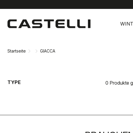
Zu
Zu
Inhalt
Navigation
WINT
springen
springen
Startseite
GIACCA
TYPE
0 Produkte 