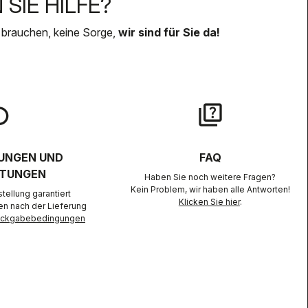
SIE HILFE?
 brauchen, keine Sorge,
wir sind für Sie da!
lay
quiz
UNGEN UND
FAQ
TUNGEN
Haben Sie noch weitere Fragen?
Kein Problem, wir haben alle Antworten!
ellung garantiert
Klicken Sie hier
.
en nach der Lieferung
Rückgabebedingungen