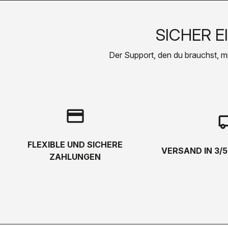
SICHER E
Der Support, den du brauchst, mit 
credit_card
local_s
FLEXIBLE UND SICHERE
VERSAND IN 3/
ZAHLUNGEN