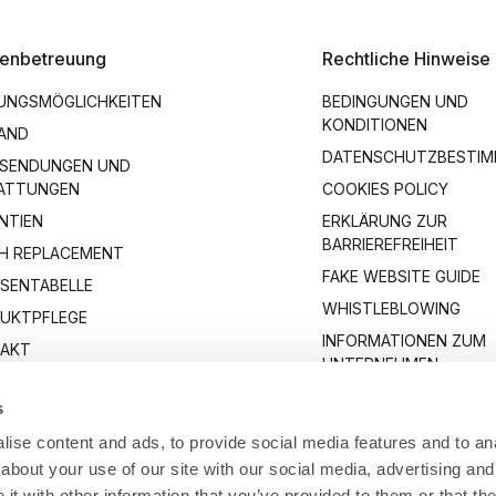
enbetreuung
Rechtliche Hinweise
UNGSMÖGLICHKEITEN
BEDINGUNGEN UND
KONDITIONEN
AND
DATENSCHUTZBESTI
SENDUNGEN UND
ATTUNGEN
COOKIES POLICY
NTIEN
ERKLÄRUNG ZUR
BARRIEREFREIHEIT
H REPLACEMENT
FAKE WEBSITE GUIDE
SENTABELLE
WHISTLEBLOWING
UKTPFLEGE
INFORMATIONEN ZUM
AKT
UNTERNEHMEN
s
ise content and ads, to provide social media features and to anal
about your use of our site with our social media, advertising and
t with other information that you’ve provided to them or that the