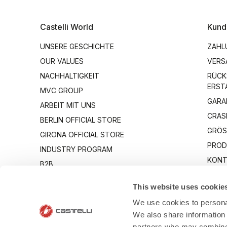
Castelli World
Kund
UNSERE GESCHICHTE
ZAHL
OUR VALUES
VERS
NACHHALTIGKEIT
RÜCK
ERST
MVC GROUP
GARA
ARBEIT MIT UNS
CRAS
BERLIN OFFICIAL STORE
GRÖS
GIRONA OFFICIAL STORE
PROD
INDUSTRY PROGRAM
KONT
B2B
CANTO
This website uses cookie
We use cookies to personal
We also share information 
partners who may combine i