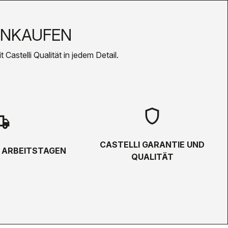
INKAUFEN
Castelli Qualität in jedem Detail.
shield
hipping
CASTELLI GARANTIE UND
5 ARBEITSTAGEN
QUALITÄT