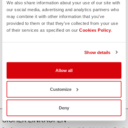
Sorge,
wir sind für Sie da!
We also share information about your use of our site with
our social media, advertising and analytics partners who
may combine it with other information that you’ve
provided to them or that they’ve collected from your use
KONTAKT
of their services as specified on our
Cookies Policy
.
email
Haben Sie eine Frage an uns?
Kontaktieren Sie unseren Kundenservice
Klicken Sie hier
.
RÜCKSENDUNGEN UND ERSTATTUNGEN
Show details
replay
Rückgabe der Bestellung garantiert
innerhalb von 30 Tagen nach der Lieferung
Entdecken Sie die Rückgabebedingungen
Allow all
FAQ
quiz
Haben Sie noch weitere Fragen?
Kein Problem, wir haben alle Antworten!
Customize
Klicken Sie hier
.
Deny
SICHER EINKAUFEN