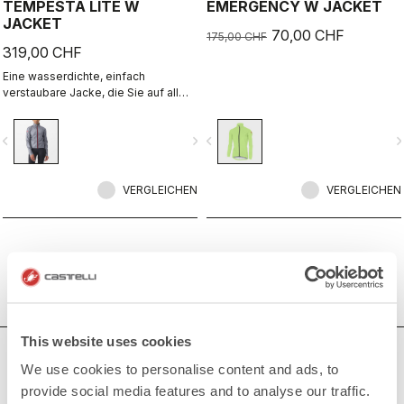
TEMPESTA LITE W
EMERGENCY W JACKET
JACKET
70,00 CHF
175,00 CHF
319,00 CHF
Eine wasserdichte, einfach
verstaubare Jacke, die Sie auf all
Ihren Touren begleitet. Sie ist
absolut atmungsaktiv, extrem leicht
vigate_before
navigate_next
navigate_before
navigate_n
und bietet eine großartige
Passform. Perfekt bei Regen oder
wenn Sie auf einer langen Abfahrt
zusätzlichen Schutz benötigen.
VERGLEICHEN
VERGLEICHEN
This website uses cookies
BRAUCHEN SIE HILFE?
We use cookies to personalise content and ads, to
provide social media features and to analyse our traffic.
Wenn Sie Zweifel haben oder Unterstützung brauchen, keine