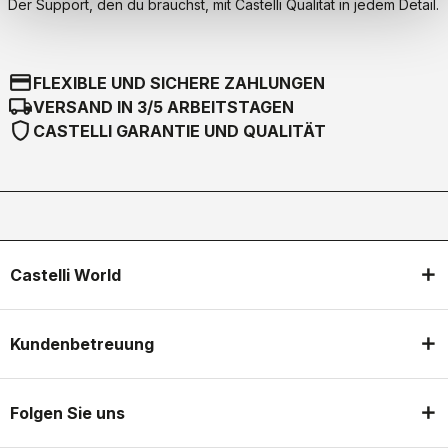
Der Support, den du brauchst, mit Castelli Qualität in jedem Detail.
credit_card
FLEXIBLE UND SICHERE ZAHLUNGEN
local_shipping
VERSAND IN 3/5 ARBEITSTAGEN
shield
CASTELLI GARANTIE UND QUALITÄT
Castelli World
Kundenbetreuung
Folgen Sie uns