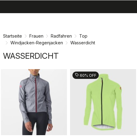
search
menu
shopping_cart
Zu
Zu
Inhalt
Navigation
springen
springen
Startseite
Frauen
Radfahren
Top
Windjacken-Regenjacken
Wasserdicht
WASSERDICHT
sell
60% OFF