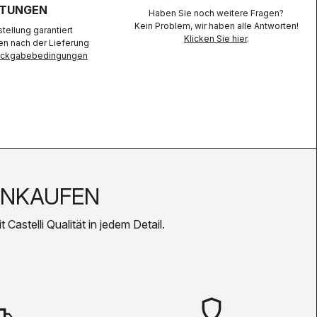
TUNGEN
Haben Sie noch weitere Fragen?
Kein Problem, wir haben alle Antworten!
ellung garantiert
Klicken Sie hier
.
en nach der Lieferung
Rückgabebedingungen
INKAUFEN
Castelli Qualität in jedem Detail.
shield