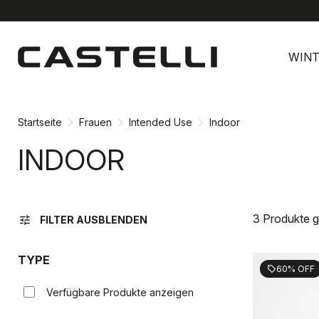
Zu
Zu
Inhalt
Navigation
WINT
springen
springen
Startseite
Frauen
Intended Use
Indoor
INDOOR
3 Produkte 
tune
FILTER AUSBLENDEN
TYPE
60% OFF
sell
Verfügbare Produkte anzeigen