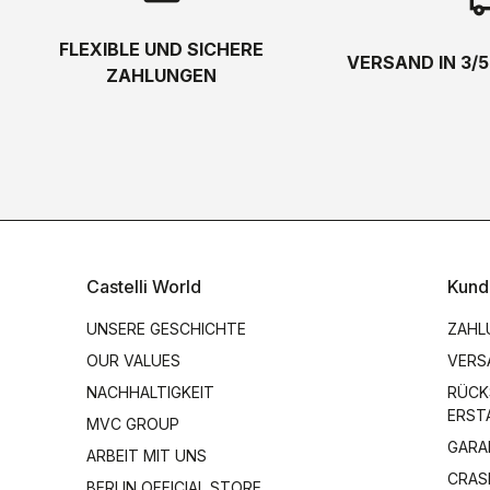
local_s
FLEXIBLE UND SICHERE
VERSAND IN 3/
ZAHLUNGEN
Castelli World
Kund
UNSERE GESCHICHTE
ZAHL
OUR VALUES
VERS
NACHHALTIGKEIT
RÜCK
ERST
MVC GROUP
GARA
ARBEIT MIT UNS
CRAS
BERLIN OFFICIAL STORE