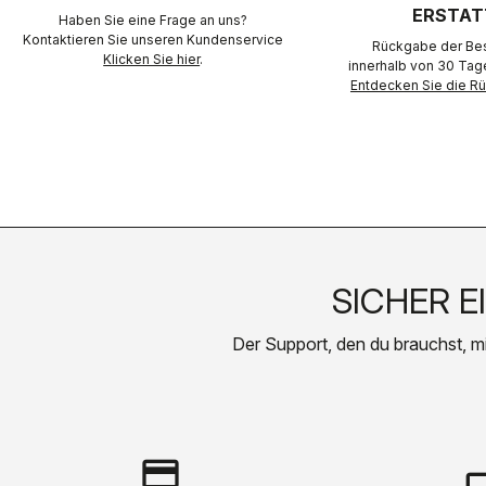
ERSTAT
Haben Sie eine Frage an uns?
Kontaktieren Sie unseren Kundenservice
Rückgabe der Best
Klicken Sie hier
.
innerhalb von 30 Tag
Entdecken Sie die 
SICHER E
Der Support, den du brauchst, mit 
credit_card