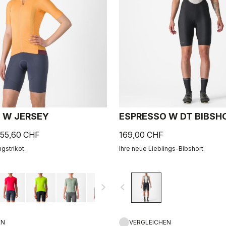
 W JERSEY
ESPRESSO W DT BIBSH
55,60 CHF
169,00 CHF
ngstrikot.
Ihre neue Lieblings-Bibshort.
navigate_next
navigate_before
EN
VERGLEICHEN