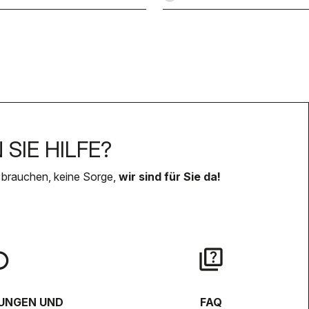
SIE HILFE?
 brauchen, keine Sorge,
wir sind für Sie da!
lay
quiz
UNGEN UND
FAQ