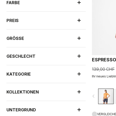
FARBE
PREIS
GRÖSSE
GESCHLECHT
ESPRESSO
139,00 CHF
KATEGORIE
Ihr neues Liebli
KOLLEKTIONEN
navigate_before
UNTERGRUND
VERGLEICH