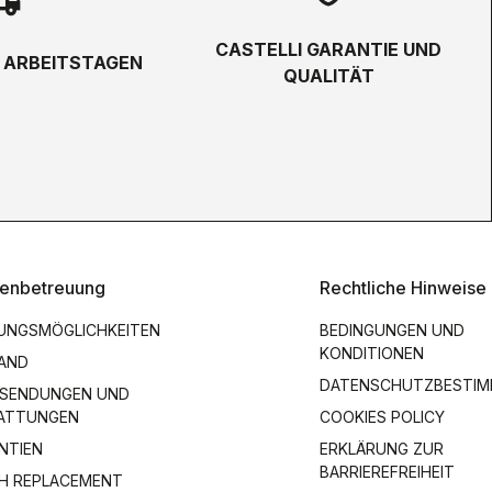
hipping
CASTELLI GARANTIE UND
5 ARBEITSTAGEN
QUALITÄT
enbetreuung
Rechtliche Hinweise
UNGSMÖGLICHKEITEN
BEDINGUNGEN UND
KONDITIONEN
AND
DATENSCHUTZBESTI
SENDUNGEN UND
ATTUNGEN
COOKIES POLICY
NTIEN
ERKLÄRUNG ZUR
BARRIEREFREIHEIT
H REPLACEMENT