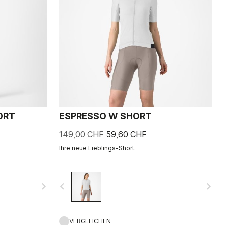
ORT
ESPRESSO W SHORT
149,00 CHF
59,60 CHF
Ihre neue Lieblings-Short.
navigate_next
navigate_before
navigate_next
VERGLEICHEN