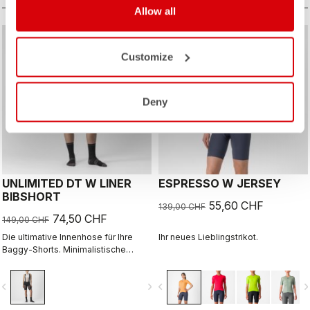
Allow all
sell
sell
50% OFF
60% OFF
Customize
Deny
UNLIMITED DT W LINER
ESPRESSO W JERSEY
BIBSHORT
55,60 CHF
139,00 CHF
74,50 CHF
149,00 CHF
Die ultimative Innenhose für Ihre
Ihr neues Lieblingstrikot.
Baggy-Shorts. Minimalistische
Konstruktion mit unserem
überragend komfortablen, nahtlos
vigate_before
navigate_next
navigate_before
navigate_n
gefertigten Progetto X2 Air
Seamless Donna-Sitzpolster,