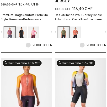
JERSEY
137,40 CHF
229,00 CHF
113,40 CHF
189,00 CHF
Premium-Tragekomfort. Premium-
Das Unlimited Pro 2 Jersey ist die
Style. Premium-Performance.
Antwort von Castelli auf die immer
höher werdenden Anforderungen
von Gravel-Fahrern, die alles aus
vigate_before
navigate_next
navigate_before
navigate_n
ihrer Ausrüstung herausholen
möchten, ohne dabei den Geist des
Sports zu vergessen.
VERGLEICHEN
VERGLEICHEN
sell
sell
Summer Sale 40% Off
Summer Sale 35% Off