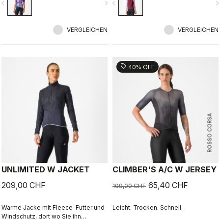
vigate_before
navigate_next
navigate_before
navigate_n
Rückseite haben wir drei Taschen
hinzugefügt, damit Sie alles, was Sie
während der Fahrt brauchen, leicht
VERGLEICHEN
erreichen können.
VERGLEICHEN
sell
40% OFF
ROSSO CORSA
UNLIMITED W JACKET
CLIMBER'S A/C W JERSEY
209,00 CHF
65,40 CHF
109,00 CHF
Warme Jacke mit Fleece-Futter und
Leicht. Trocken. Schnell.
Windschutz, dort wo Sie ihn