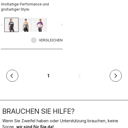
Großartige Performance und
großartiger Style.
vigate_before
navigate_next
VERGLEICHEN
(aktuell)
1
2
arrow_back_ios
arrow_forward_ios
BRAUCHEN SIE HILFE?
Wenn Sie Zweifel haben oder Unterstützung brauchen, keine
Sorge,
wir sind für Sie da!