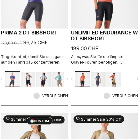
PRIMA 2 DT BIBSHORT
UNLIMITED ENDURANCE W
DT BIBSHORT
96,75 CHF
129,00 CHF
189,00 CHF
Tragekomfort, damit Sie sich ganz
Alles, was Sie für die längsten
auf den Fahrspaß konzentrieren
Gravel-Touren benötigen.
können.
Unschlagbarer Tragekomfort und
extra Stauraum.
vigate_before
navigate_next
navigate_before
navigate_n
VERGLEICHEN
VERGLEICHEN
sell
sell
Summer Sale 30% Off
Summer Sale 30% Off
CUSTOM
CUSTOM