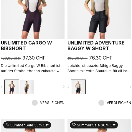
UNLIMITED CARGO W
UNLIMITED ADVENTURE
BIBSHORT
BAGGY W SHORT
97,30 CHF
76,30 CHF
139,00 CHF
109,00 CHF
Die Unlimited Cargo W Bibshort ist
Leichte, strapazierfähige Baggy
auf der Straße ebenso zuhause wie
Shorts mit extra Stauraum für all Ihre
auf Gravelpisten. Mit ihren Cargo-
Abenteuer.
Taschen setzt Sie Ihnen keine
vigate_before
navigate_next
navigate_before
navigate_n
Grenzen, sondern ist bereit fürs
nächste Abenteuer.
VERGLEICHEN
VERGLEICHEN
sell
sell
Summer Sale 35% Off
Summer Sale 30% Off