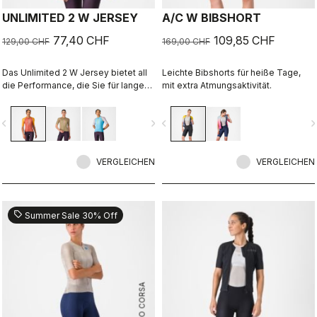
UNLIMITED 2 W JERSEY
A/C W BIBSHORT
77,40 CHF
109,85 CHF
129,00 CHF
169,00 CHF
Das Unlimited 2 W Jersey bietet all
Leichte Bibshorts für heiße Tage,
die Performance, die Sie für lange
mit extra Atmungsaktivität.
Touren mit dem Rad benötigen.
vigate_before
navigate_next
navigate_before
navigate_n
VERGLEICHEN
VERGLEICHEN
sell
Summer Sale 30% Off
ROSSO CORSA