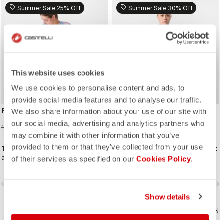
sell
sell
Summer Sale 25% Off
Summer Sale 30% Off
This website uses cookies
We use cookies to personalise content and ads, to
provide social media features and to analyse our traffic.
PRIMA 2 SHORT
FLY DIRECT W VEST
We also share information about your use of our site with
our social media, advertising and analytics partners who
89,25 CHF
132,30 CHF
119,00 CHF
189,00 CHF
may combine it with other information that you’ve
provided to them or that they’ve collected from your use
Tragekomfort, damit Sie sich ganz
Packbare leichte Thermo-Weste mit
auf den Fahrspaß konzentrieren
Polartec® Alpha® Direct-Isolierung.
of their services as specified on our
Cookies Policy
.
können.
vigate_before
navigate_next
navigate_before
navigate_n
Show details
VERGLEICHEN
VERGLEICHEN