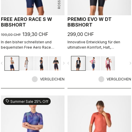
FREE AERO RACE S W
PREMIO EVO W DT
BIBSHORT
BIBSHORT
139,30 CHF
299,00 CHF
199,00 CHF
In den bisher schnellsten und
Innovative Entwicklung für den
bequemsten Free Aero Race
ultimativen Komfort, Halt,
Bibshorts verschmelzen
Geschwindigkeit und Langlebigkeit
Tragekomfort und Aerodynamik
auf der Langstrecke.
vigate_before
navigate_next
navigate_before
navigate_n
miteinander.
VERGLEICHEN
VERGLEICHEN
sell
Summer Sale 25% Off