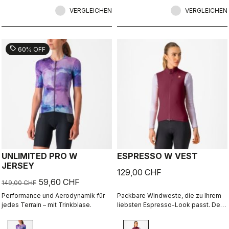
maximaler Kühlwirkung und der
Drop-Tail-Trägerkonstruktion, die
VERGLEICHEN
VERGLEICHEN
"Boxenstopps" ungemein
erleichtert.
sell
60% OFF
UNLIMITED PRO W
ESPRESSO W VEST
JERSEY
129,00 CHF
59,60 CHF
149,00 CHF
Performance und Aerodynamik für
Packbare Windweste, die zu Ihrem
jedes Terrain – mit Trinkblase.
liebsten Espresso-Look passt. Der
vordere Stoff hält den Wind ab und
ist dennoch atmungsaktiv. Auf der