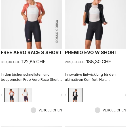
ROSSO CORSA
FREE AERO RACE S SHORT
PREMIO EVO W SHORT
122,85 CHF
188,30 CHF
189,00 CHF
269,00 CHF
In den bisher schnellsten und
Innovative Entwicklung für den
bequemsten Free Aero Race Shorts
ultimativen Komfort, Halt,
verschmelzen Tragekomfort und
Geschwindigkeit und Langlebigkeit
Aerodynamik miteinander.
auf der Langstrecke.
vigate_before
navigate_next
navigate_before
navigate_n
VERGLEICHEN
VERGLEICHEN