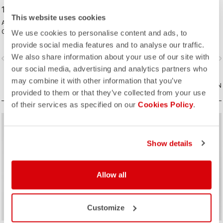
19,00 CHF
189,00 CHF
This website uses cookies
Alles, was Sie für die längsten
Die perfekte Ergänzung Ihres
Gravel-Touren benötigen.
Lieblings-Espresso-Outfits.
We use cookies to personalise content and ads, to
Unschlagbarer Tragekomfort und
provide social media features and to analyse our traffic.
extra Stauraum.
We also share information about your use of our site with
vigate_before
navigate_next
navigate_before
navigate_n
our social media, advertising and analytics partners who
may combine it with other information that you’ve
VERGLEICHEN
VERGLEICHEN
provided to them or that they’ve collected from your use
of their services as specified on our
Cookies Policy
.
sell
sell
Summer Sale 35% Off
Summer Sale 40% Off
Show details
Allow all
Customize