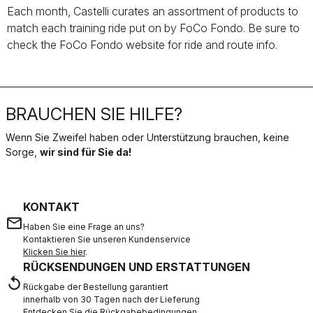
Each month, Castelli curates an assortment of products to
match each training ride put on by FoCo Fondo. Be sure to
check the FoCo Fondo website for ride and route info.
BRAUCHEN SIE HILFE?
Wenn Sie Zweifel haben oder Unterstützung brauchen, keine
Sorge,
wir sind für Sie da!
KONTAKT
email
Haben Sie eine Frage an uns?
Kontaktieren Sie unseren Kundenservice
Klicken Sie hier
.
RÜCKSENDUNGEN UND ERSTATTUNGEN
replay
Rückgabe der Bestellung garantiert
innerhalb von 30 Tagen nach der Lieferung
Entdecken Sie die Rückgabebedingungen