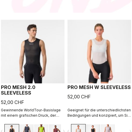
PRO MESH 2.0
PRO MESH W SLEEVELESS
SLEEVELESS
52,00 CHF
52,00 CHF
Gewinnende WorldTour-Basislage
Geeignet für die unterschiedlichsten
mit einem grafischen Druck, der
Bedingungen und konzipiert, um Sie
deinen Stil von innen zeigt.
bei kühlen bis milden Temperaturen
trocken zu halten.
vigate_before
navigate_next
navigate_before
navigate_n