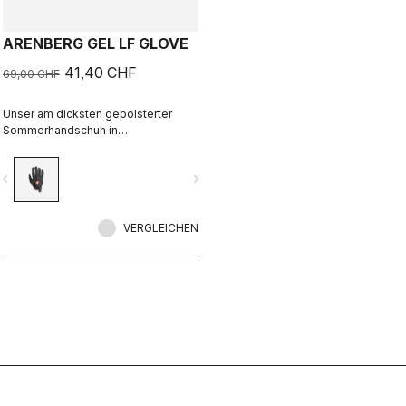
ARENBERG GEL LF GLOVE
41,40 CHF
69,00 CHF
Unser am dicksten gepolsterter
Sommerhandschuh in
Langfingerversion – wie geschaffen
für Gravel-, MTB- und jegliche
vigate_before
navigate_next
(Rennrad-)Einsätze bei kühleren
Temperaturen.
VERGLEICHEN