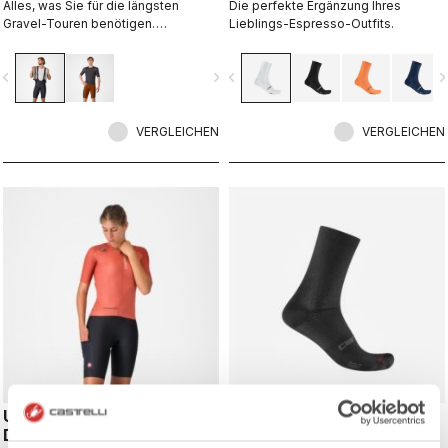
Alles, was Sie für die längsten
Die perfekte Ergänzung Ihres
Gravel-Touren benötigen.
Lieblings-Espresso-Outfits.
Unschlagbarer Tragekomfort und
extra Stauraum.
vigate_before
navigate_next
navigate_before
navigate_n
VERGLEICHEN
VERGLEICHEN
UNLIMITED ENDURANCE W
ESPRESSO 2 W 12 SOCK
DT BIBSHORT