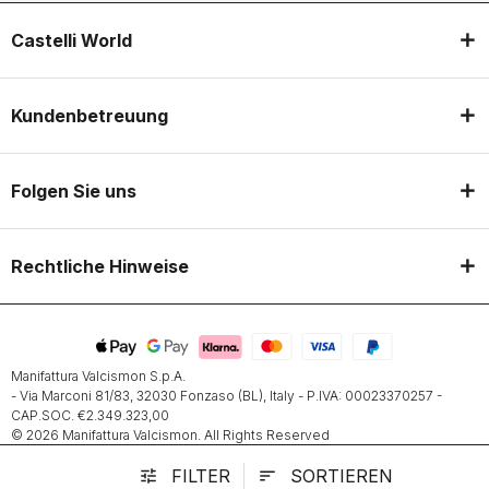
Castelli World
Kundenbetreuung
Folgen Sie uns
Rechtliche Hinweise
Manifattura Valcismon S.p.A.
- Via Marconi 81/83, 32030 Fonzaso (BL), Italy - P.IVA: 00023370257 -
CAP.SOC. €2.349.323,00
© 2026 Manifattura Valcismon. All Rights Reserved
FILTER
SORTIEREN
tune
sort