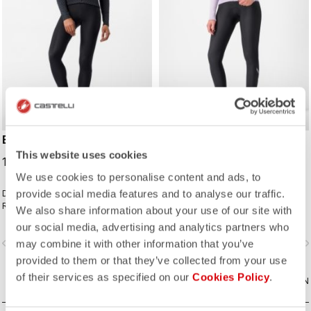
ENTRATA W TIGHT
ENTRATA W BIBTIGHT
This website uses cookies
109,00 CHF
119,00 CHF
We use cookies to personalise content and ads, to
provide social media features and to analyse our traffic.
Diese Performance-Tight wurde für
„Weniger ist mehr”, so lautet das
Radfahrer konzipiert, die trägerlosen
Konzept hinter dieser Bibtight. Mit
We also share information about your use of our site with
Tights den Vorzug geben. Mit
hochwertigen Stoffen, einem
our social media, advertising and analytics partners who
hochwertigen Stoffen, einem
weichen Sitzpolster und reduzierten
vigate_before
navigate_next
navigate_before
navigate_n
may combine it with other information that you’ve
weichen Sitzpolster und reduzierten
Nähten hält diese überaus bequeme
Nähten hält diese überaus bequeme
Tight Sie auch an den kältesten
provided to them or that they’ve collected from your use
Tight Sie auch an den kältesten
Tagen angenehm warm.
of their services as specified on our
Cookies Policy
.
Tagen angenehm warm.
VERGLEICHEN
VERGLEICHEN