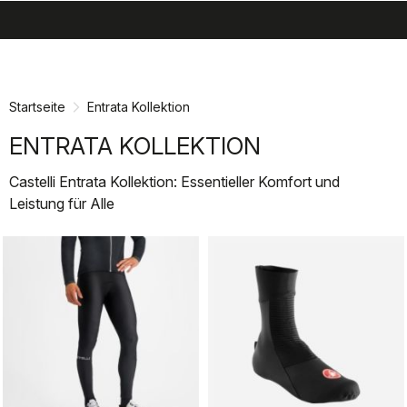
search
menu
shopping_cart
Zu
Zu
Inhalt
Navigation
springen
springen
Startseite
Entrata Kollektion
ENTRATA KOLLEKTION
Castelli Entrata Kollektion: Essentieller Komfort und
Leistung für Alle