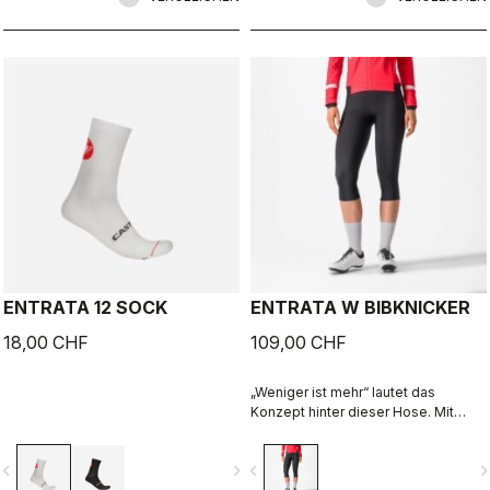
ENTRATA 12 SOCK
ENTRATA W BIBKNICKER
18,00 CHF
109,00 CHF
„Weniger ist mehr“ lautet das
Konzept hinter dieser Hose. Mit
hochwertigen Stoffen, einem
weichen Sitzpolster und einem
vigate_before
navigate_next
navigate_before
navigate_n
reduzierten Nahtmuster hält Sie die