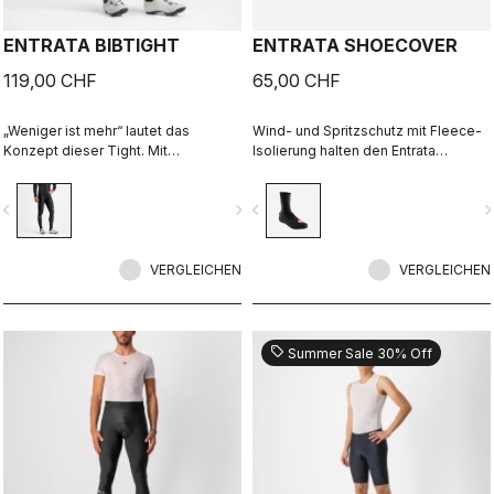
ENTRATA BIBTIGHT
ENTRATA SHOECOVER
119,00 CHF
65,00 CHF
„Weniger ist mehr“ lautet das
Wind- und Spritzschutz mit Fleece-
Konzept dieser Tight. Mit
Isolierung halten den Entrata
hochwertigen Materialien, dem
funktional und einfach – und Ihre
weichen Sitzpolster und reduzierter
Füße warm.
vigate_before
navigate_next
navigate_before
navigate_n
Nahtführung hält sie einfach nur
angenehm warm, außer an den
kältesten Tagen.
VERGLEICHEN
VERGLEICHEN
sell
Summer Sale 30% Off