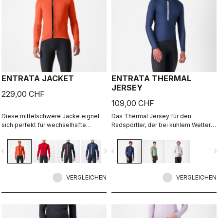
ENTRATA JACKET
ENTRATA THERMAL
JERSEY
229,00 CHF
109,00 CHF
Diese mittelschwere Jacke eignet
Das Thermal Jersey für den
sich perfekt für wechselhafte
Radsportler, der bei kühlem Wetter
Wetterbedingungen im Herbst und
lieber ein Jersey und eine Weste als
Frühling. Ausreichend Wärme und
eine leichte Jacke trägt. Der
vigate_before
navigate_next
navigate_before
navigate_n
Schutz, ohne Übertreibung. Eine
gebürstete Fleecestoff hält warm,
neutrale Passform und zusätzliche
ist zugleich jedoch dehnbar genug,
Reflektoren sorgen für eine erhöhte
um eine perfekte und bequeme
Sicherheit.
VERGLEICHEN
Passform zu garantieren.
VERGLEICHEN