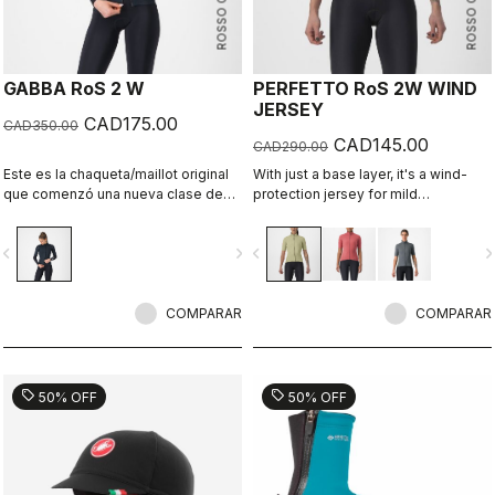
ROSSO CORSA
ROSSO CORSA
GABBA RoS 2 W
PERFETTO RoS 2W WIND
JERSEY
CAD175.00
CAD350.00
CAD145.00
CAD290.00
Este es la chaqueta/maillot original
With just a base layer, it's a wind-
que comenzó una nueva clase de
protection jersey for mild
productos: el Gabba. Es una
conditions. Alternatively, use it over
chaqueta de manga corta resistente
a jersey like a vest with added
vigate_before
navigate_next
navigate_before
navigate_n
al agua que es igualmente ideal para
protection on your shoulders.
condiciones secas. Hecha para ser
Lightweight, breathable front wind
usada con nuestras cubiertas para
protection with allover water
brazos Nano Flex, le permite
COMPARAR
repellency.
COMPARAR
mantener su cuerpo caliente sin
sobrecalentarse.
sell
sell
50% OFF
50% OFF