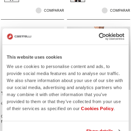
COMPARAR
COMPARAR
sell
sell
50% OFF
50% OFF
This website uses cookies
We use cookies to personalise content and ads, to
provide social media features and to analyse our traffic.
We also share information about your use of our site with
our social media, advertising and analytics partners who
TUTTO NANO GLOVE
SFIDA 2 JERSEY FZ
may combine it with other information that you’ve
provided to them or that they’ve collected from your use
CAD25.00
CAD107.50
CAD50.00
CAD215.00
of their services as specified on our
Cookies Policy
.
Guante ideal para las temperaturas
Maillot ideal para llevar solo con
frescas fabricado con el tejido Nano
clima fresco o debajo de un chaleco
Flex 3G que combina un cálida capa
con temperaturas más bajas. El