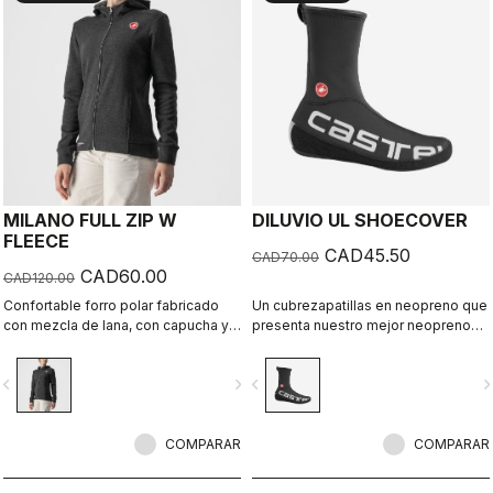
MILANO FULL ZIP W
DILUVIO UL SHOECOVER
FLEECE
CAD45.50
CAD70.00
CAD60.00
CAD120.00
Confortable forro polar fabricado
Un cubrezapatillas en neopreno que
con mezcla de lana, con capucha y
presenta nuestro mejor neopreno
bolsillos forrados. Una prenda
de 3 mm altamente elástico,
icónica con el estilo Caste
costuras selladas, puño de
vigate_before
navigate_next
navigate_before
navigate_n
neopreno para evitar la entrada de
agua y una abertura en la planta para
adaptarlo a diferentes tipos de
COMPARAR
zapatillas.
COMPARAR