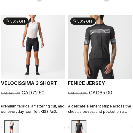
terrenos.
esta chaqueta lo tiene todo. Get out
and Go.
sell
sell
50% OFF
50% OFF
VELOCISSIMA 3 SHORT
FENICE JERSEY
CAD72.50
CAD65.00
CAD145.00
CAD130.00
Premium fabrics, a flattering cut, and
A delicate element stripe across the
our everyday-comfort KISS Air2
chest, sleeves, and pocket on a
Donna seat pad make this short right
clean solid-color jersey built on the
for everything but the longest rides.
Competizione 2 base, creating a rich
vigate_before
navigate_next
navigate_before
navigate_n
fabric and texture story in a design
that’s both stunning and technical.