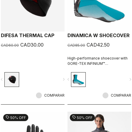
DIFESA THERMAL CAP
DINAMICA W SHOECOVER
CAD30.00
CAD42.50
CAD60.00
CAD85.00
High-performance shoecover with
GORE-TEX INFINIUM™
WINDSTOPPER® fleece-backed
fabric to keep wind and splashes
vigate_before
navigate_next
navigate_before
navigate_n
out and warmth in. Women's-
specific fit with reflective print for
visibility.
COMPARAR
COMPARAR
sell
sell
50% OFF
50% OFF