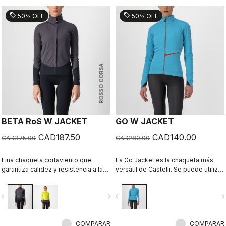
sell
sell
50% OFF
50% OFF
ROSSO CORSA
BETA RoS W JACKET
GO W JACKET
CAD187.50
CAD140.00
CAD375.00
CAD280.00
Fina chaqueta cortaviento que
La Go Jacket es la chaqueta más
garantiza calidez y resistencia a las
versátil de Castelli. Se puede utilizar
salpicaduras de agua de la rueda. Es
como una capa ligera en caso de
elástica y altamente ligera. Ajuste de
condiciones templadas o con
vigate_before
navigate_next
navigate_before
navigate_n
carrera para una prenda de altas
temperaturas más bajas vistiendo
prestaciones que es ideal para las
una prenda térmica debajo. Elástica,
salidas de alta intensidad en otoño y
cómoda, transpirable, cortaviento,
en primavera, y en todos los
COMPARAR
resistente al agua, elegante y ligera,
COMPARAR