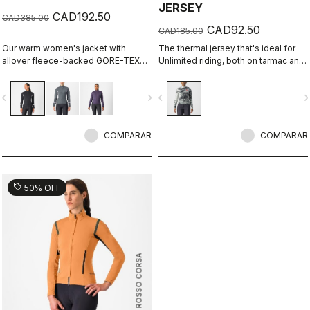
JERSEY
CAD192.50
CAD385.00
CAD92.50
CAD185.00
Our warm women's jacket with
The thermal jersey that's ideal for
allover fleece-backed GORE-TEX
Unlimited riding, both on tarmac and
INFINIUM™ WINDSTOPPER® fabric to
on dirt, thanks to the exceptional
keep out the wind. Also ideal for
warmth of our heavier-weight
vigate_before
navigate_next
navigate_before
navigate_n
staying extra warm on lower-
Warmer fabric.
intensity rides in cool conditions.
COMPARAR
COMPARAR
sell
50% OFF
ROSSO CORSA