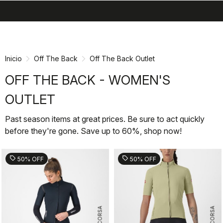
search
menu
shopping_cart
Ir
Saltar
al
a
contenido
la
Inicio
Off The Back
Off The Back Outlet
navegación
OFF THE BACK - WOMEN'S
OUTLET
Past season items at great prices. Be sure to act quickly
before they're gone. Save up to 60%, shop now!
sell
sell
50% OFF
50% OFF