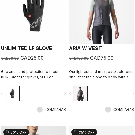
UNLIMITED LF GLOVE
ARIA W VEST
CAD25.00
CAD75.00
CAD50.00
CAD150.00
Grip and hand protection without
Our lightest and most packable wind
bulk. Great for gravel, MTB or
shell that fits close to body with a
cyclocross. Mesh back and
stretch breathable back. It
perforated palm to keep your hands
effectively blocks wind on the front
vigate_before
navigate_next
navigate_before
navigate_n
cool.
without causing overheating.
COMPARAR
COMPARAR
sell
sell
50% OFF
35% OFF