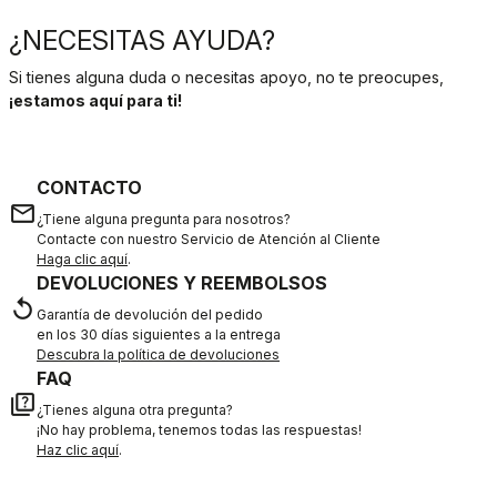
¿NECESITAS AYUDA?
Si tienes alguna duda o necesitas apoyo, no te preocupes,
¡estamos aquí para ti!
CONTACTO
email
¿Tiene alguna pregunta para nosotros?
Contacte con nuestro Servicio de Atención al Cliente
Haga clic aquí
.
DEVOLUCIONES Y REEMBOLSOS
replay
Garantía de devolución del pedido
en los 30 días siguientes a la entrega
Descubra la política de devoluciones
FAQ
quiz
¿Tienes alguna otra pregunta?
¡No hay problema, tenemos todas las respuestas!
Haz clic aquí
.