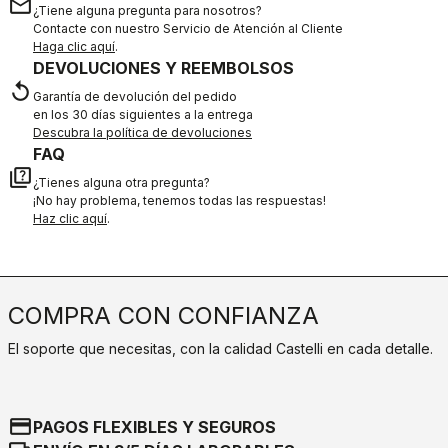
email
¿Tiene alguna pregunta para nosotros?
Contacte con nuestro Servicio de Atención al Cliente
Haga clic aquí
.
DEVOLUCIONES Y REEMBOLSOS
replay
Garantía de devolución del pedido
en los 30 días siguientes a la entrega
Descubra la política de devoluciones
FAQ
quiz
¿Tienes alguna otra pregunta?
¡No hay problema, tenemos todas las respuestas!
Haz clic aquí
.
COMPRA CON CONFIANZA
El soporte que necesitas, con la calidad Castelli en cada detalle.
credit_card
PAGOS FLEXIBLES Y SEGUROS