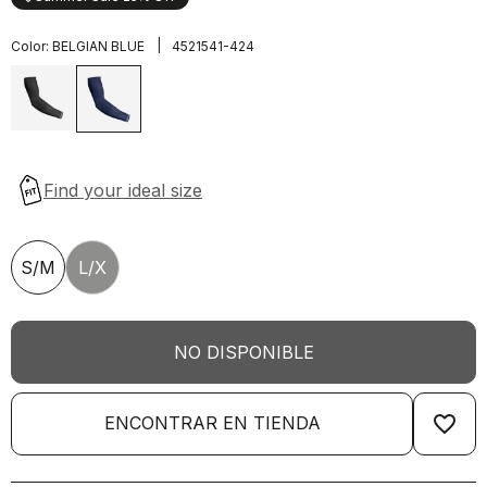
|
Color:
BELGIAN BLUE
4521541-424
S/M
L/X
NO DISPONIBLE
favorite_border
ENCONTRAR EN TIENDA