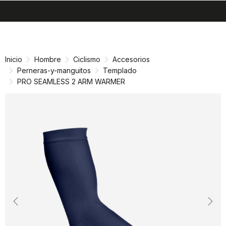
search
menu
shopping_cart
Ir
Saltar
al
a
contenido
la
Inicio
Hombre
Ciclismo
Accesorios
navegación
Perneras-y-manguitos
Templado
PRO SEAMLESS 2 ARM WARMER
Previous
Nex