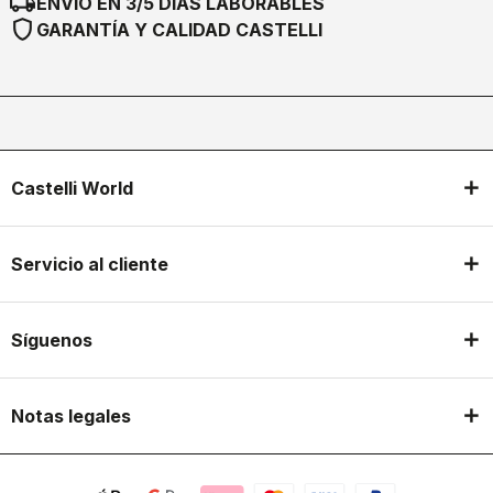
local_shipping
ENVÍO EN 3/5 DÍAS LABORABLES
shield
GARANTÍA Y CALIDAD CASTELLI
Castelli World
Servicio al cliente
Síguenos
Notas legales