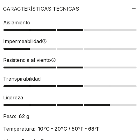
CARACTERÍSTICAS TÉCNICAS
Aislamiento
Impermeabilidad
info
Resistencia al viento
info
Transpirabilidad
Ligereza
Peso:
62
g
Temperatura:
10°C - 20°C / 50°F - 68°F