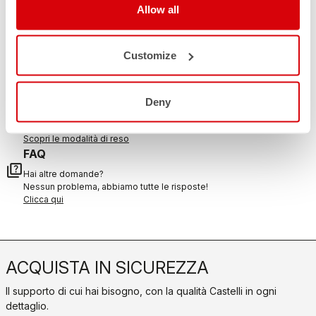
Allow all
CONTATTACI
email
Hai una domanda per noi?
Customize
Contatta il nostro Servizio Clienti
Clicca qui
RESI E RIMBORSI
Deny
replay
Reso dell'ordine garantito
entro 30 giorni dalla data di consegna
Scopri le modalità di reso
FAQ
quiz
Hai altre domande?
Nessun problema, abbiamo tutte le risposte!
Clicca qui
ACQUISTA IN SICUREZZA
Il supporto di cui hai bisogno, con la qualità Castelli in ogni
dettaglio.