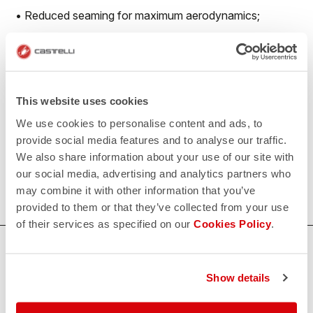
• Reduced seaming for maximum aerodynamics;
• No-sew race number window to prevent number
flapping in the wind;
• Extra-long legs with flat leg endings with PU grip
This website uses cookies
elastic on the inside
We use cookies to personalise content and ads, to
provide social media features and to analyse our traffic.
500€/piece. Minimum order: 10 pieces.
We also share information about your use of our site with
our social media, advertising and analytics partners who
Do you need more information? Contact us at
may combine it with other information that you’ve
info@castelli-cycling.com
provided to them or that they’ve collected from your use
of their services as specified on our
Cookies Policy
.
HAI BISOGNO DI AIUTO?
Per ogni tuo dubbio o necessità di supporto non ti
Show details
preoccupare,
siamo qui per te!