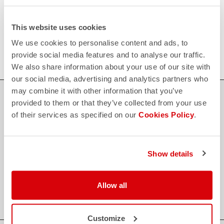
Scopri le modalità di reso
FAQ
This website uses cookies
quiz
Hai altre domande?
Nessun problema, abbiamo tutte le risposte!
We use cookies to personalise content and ads, to
Clicca qui
provide social media features and to analyse our traffic.
We also share information about your use of our site with
our social media, advertising and analytics partners who
may combine it with other information that you’ve
ACQUISTA IN SICUREZZA
provided to them or that they’ve collected from your use
of their services as specified on our
Cookies Policy
.
Il supporto di cui hai bisogno, con la qualità Castelli in ogni
dettaglio.
Show details
credit_card
PAGAMENTI SICURI E FLESSIBILI
local_shipping
SPEDIZIONE ENTRO 3/5 GIORNI LAVORATIVI
Allow all
shield
GARANZIA E QUALITA' CASTELLI
Customize