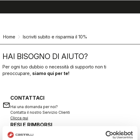
search
menu
shopping_cart
Vai
Vai
al
alla
contenuto
navigazione
Home
Iscriviti subito e risparmia il 10%
HAI BISOGNO DI AIUTO?
Per ogni tuo dubbio o necessità di supporto non ti
preoccupare,
siamo qui per te!
CONTATTACI
email
Hai una domanda per noi?
Contatta il nostro Servizio Clienti
Clicca qui
RESI E RIMBORSI
replay
Reso dell'ordine garantito
entro 30 giorni dalla data di consegna