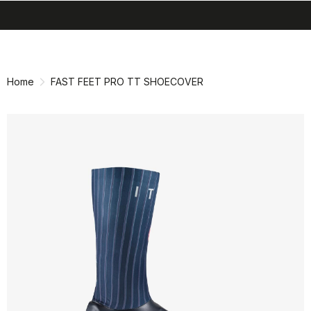
search
menu
shopping_cart
Vai
Vai
al
alla
contenuto
navigazione
Home
FAST FEET PRO TT SHOECOVER