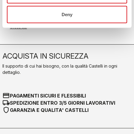
Scopri le modalità di reso
FAQ
quiz
Deny
Hai altre domande?
Nessun problema, abbiamo tutte le risposte!
Clicca qui
ACQUISTA IN SICUREZZA
Il supporto di cui hai bisogno, con la qualità Castelli in ogni
dettaglio.
credit_card
PAGAMENTI SICURI E FLESSIBILI
local_shipping
SPEDIZIONE ENTRO 3/5 GIORNI LAVORATIVI
shield
GARANZIA E QUALITA' CASTELLI