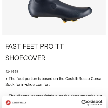
FAST FEET PRO TT
SHOECOVER
4246358
• The foot portion is based on the Castelli Rosso Corsa
Sock for in-shoe comfort;
• The silicone-coated fabric over the shoe smooths out
the airflow.