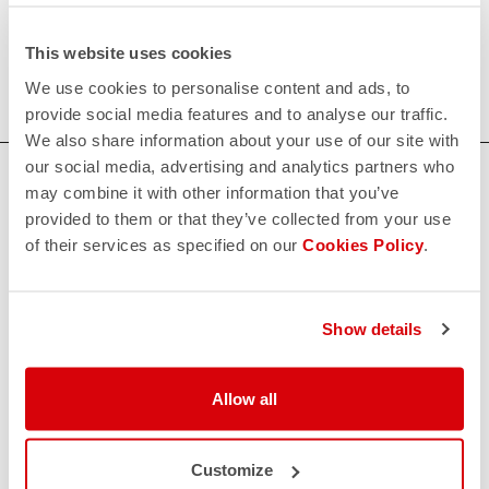
120€/piece. Minimum order: 10 pieces.
This website uses cookies
Do you need more information? Contact us at
We use cookies to personalise content and ads, to
info@castelli-cycling.com
provide social media features and to analyse our traffic.
We also share information about your use of our site with
our social media, advertising and analytics partners who
HAI BISOGNO DI AIUTO?
may combine it with other information that you’ve
provided to them or that they’ve collected from your use
Per ogni tuo dubbio o necessità di supporto non ti
preoccupare,
of their services as specified on our
siamo qui per te!
Cookies Policy
.
CONTATTACI
Show details
email
Hai una domanda per noi?
Contatta il nostro Servizio Clienti
Allow all
Clicca qui
RESI E RIMBORSI
replay
Reso dell'ordine garantito
Customize
entro 30 giorni dalla data di consegna