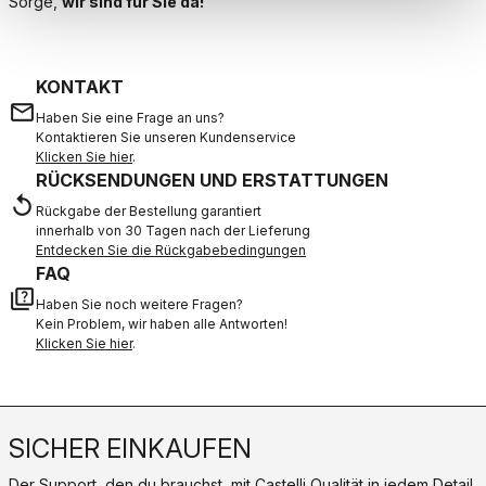
Sorge,
wir sind für Sie da!
KONTAKT
email
Haben Sie eine Frage an uns?
Kontaktieren Sie unseren Kundenservice
Klicken Sie hier
.
RÜCKSENDUNGEN UND ERSTATTUNGEN
replay
Rückgabe der Bestellung garantiert
innerhalb von 30 Tagen nach der Lieferung
Entdecken Sie die Rückgabebedingungen
FAQ
quiz
Haben Sie noch weitere Fragen?
Kein Problem, wir haben alle Antworten!
Klicken Sie hier
.
SICHER EINKAUFEN
Der Support, den du brauchst, mit Castelli Qualität in jedem Detail.