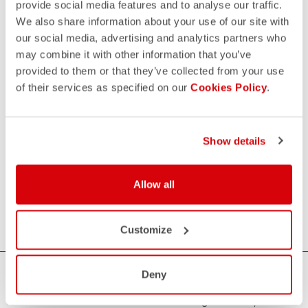
provide social media features and to analyse our traffic.
WÄHLEN SIE IHRE PRODUKTE AUS
We also share information about your use of our site with
(OPTIONAL)
our social media, advertising and analytics partners who
may combine it with other information that you’ve
Durch Klicken auf die Schaltfläche „Formular absenden“
provided to them or that they’ve collected from your use
erkläre ich, dass ich die
Datenschutzrichtlinie
gelesen
of their services as specified on our
Cookies Policy
.
habe und mit der Verarbeitung meiner personenbezogenen
Daten einverstanden bin.
Show details
Allow all
FORMULAR ABSENDEN
Customize
BRAUCHEN SIE HILFE?
Deny
Wenn Sie Zweifel haben oder Unterstützung brauchen, keine