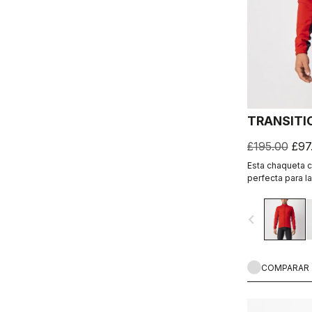
TRANSITI
£195.00
£97
Esta chaqueta 
perfecta para la
primavera en la
frío, pero no qu
navigate_before
sobrecalentar e
paneles reflec
realmente útil.
COMPARAR