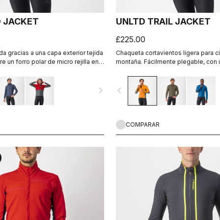
D JACKET
UNLTD TRAIL JACKET
£225.00
da gracias a una capa exterior tejida
Chaqueta cortavientos ligera para c
e un forro polar de micro rejilla en
montaña. Fácilmente plegable, con 
cionalidad en la moto, aspecto
delantera ultraligera y cortaviento, 
e ella.
trasera elástica y parcialmente cort
navigate_next
navigate_before
COMPARAR