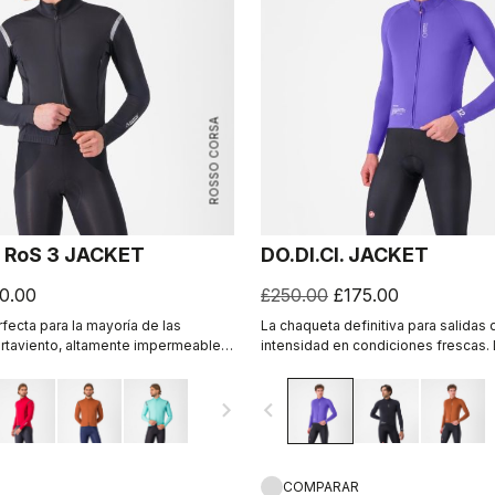
ROSSO CORSA
 RoS 3 JACKET
DO.DI.CI. JACKET
0.00
£250.00
£175.00
fecta para la mayoría de las
La chaqueta definitiva para salidas 
rtaviento, altamente impermeable,
intensidad en condiciones frescas. 
con una transpirabilidad líder en el
Castelli Ristretto permite que entr
l tejido Polartec® AirCore™.
cantidad de aire y evapore el sudor
navigate_next
navigate_before
que la tecnología anterior.
COMPARAR