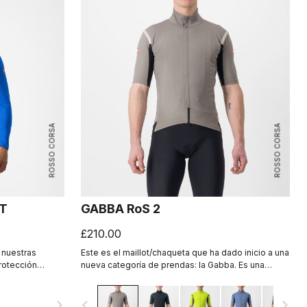
ROSSO CORSA
ROSSO CORSA
ET
GABBA RoS 2
£210.00
 nuestras
Este es el maillot/chaqueta que ha dado inicio a una
rotección
nueva categoría de prendas: la Gabba. Es una
GORE-TEX
chaqueta impermeable de manga corta que es
ón contra el
perfecta también con clima seco. Ha sido diseñada
navigate_next
navigate_before
navigate_next
n una prenda
para ponerla con los manguitos Nano Flex y