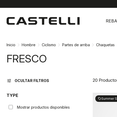
Ir
Saltar
al
a
REBA
contenido
la
navegación
Inicio
Hombre
Ciclismo
Partes de arriba
Chaquetas
FRESCO
20 Producto
tune
OCULTAR FILTROS
TYPE
Summer S
sell
Mostrar productos disponibles