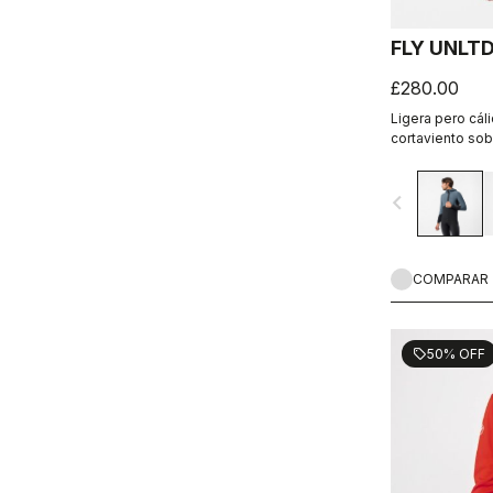
FLY UNLT
£280.00
Ligera pero cáli
cortaviento sobr
el interior. Fun
informal fuera d
navigate_before
COMPARAR
50% OFF
sell