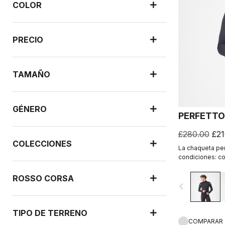
COLOR
PRECIO
TAMAÑO
GÉNERO
PERFETTO
£280.00
£21
COLECCIONES
La chaqueta per
condiciones: co
ajuste elástico 
sector gracias a
ROSSO CORSA
navigate_before
TIPO DE TERRENO
COMPARAR