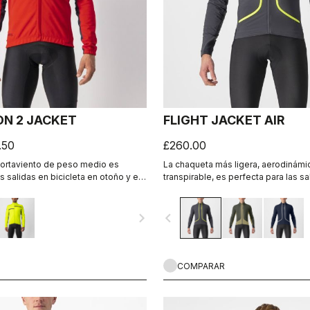
ON 2 JACKET
FLIGHT JACKET AIR
.50
£260.00
cortaviento de peso medio es
La chaqueta más ligera, aerodinámi
s salidas en bicicleta en otoño y en
transpirable, es perfecta para las sa
s que quieres protegerte del aire
intensidad o para mantener la corre
ieres correr el riesgo de
cuando hace frío. Sin membrana, pe
navigate_next
navigate_before
l cuerpo. El ajuste semiceñido y los
aislamiento Polartec® Alpha®.
tantes hacen que sea una chaqueta
COMPARAR