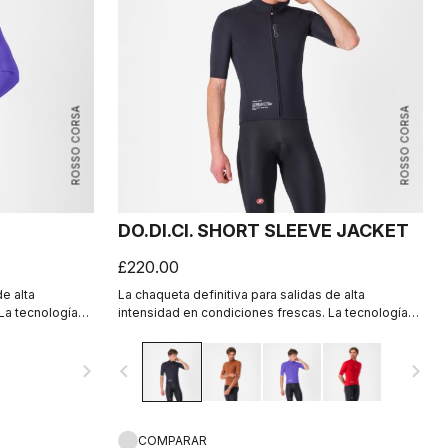
ROSSO CORSA
ROSSO CORSA
DO.DI.CI. SHORT SLEEVE JACKET
£220.00
de alta
La chaqueta definitiva para salidas de alta
La tecnología
intensidad en condiciones frescas. La tecnología
e una pequeña
Castelli Ristretto permite que entre una pequeña
, 12 veces más
cantidad de aire y evapore el sudor, 12 veces más
navigate_next
navigate_before
navigate_next
que la tecnología anterior.
COMPARAR