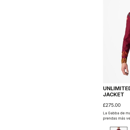
UNLIMITE
JACKET
£275.00
La Gabba de ma
prendas más ver
cortaviento al 
INFINIUM™ WIND