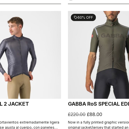
60% OFF
sell
L 2 JACKET
GABBA RoS SPECIAL ED
£220.00
£88.00
ortavientos extremadamente ligera
Now in a fully printed graphic version
se ajusta al cuerpo, con paneles
original jacket/jersey that started a