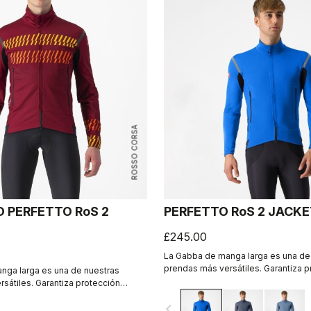
ROSSO CORSA
D PERFETTO RoS 2
PERFETTO RoS 2 JACK
£245.00
La Gabba de manga larga es una de
prendas más versátiles. Garantiza p
nga larga es una de nuestras
cortaviento al 100 % con el tejido 
sátiles. Garantiza protección
INFINIUM™ WINDSTOPPER®, protecci
100 % con el tejido GORE-TEX
navigate_before
agua y elevada transpirabilidad. Co
STOPPER®, protección contra el