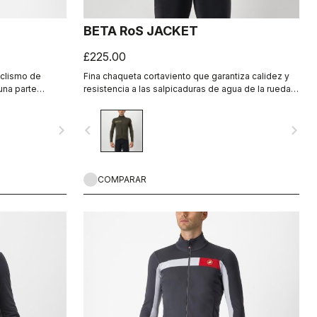
BETA RoS JACKET
£225.00
iclismo de
Fina chaqueta cortaviento que garantiza calidez y
una parte
resistencia a las salpicaduras de agua de la rueda.
y una parte
Es elástica y altamente ligera. Ajuste de carrera
aviento.
para una prenda de altas prestaciones que es ideal
navigate_next
navigate_before
navigate_next
para las salidas de alta intensidad en otoño y en
primavera, y en todos los terrenos.
COMPARAR