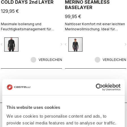
COLD DAYS 2nd LAYER
MERINO SEAMLESS
BASELAYER
129,95 €
99,95 €
Maximale Isolierung und
Nahtloser Komfort mit einer leichten
Feuchtigkeitsmanagement für
Merinowollmischung. Ideal für
Ausfahrten bei Kälte, als
Wärme und
Zwischenschicht zwischen
Feuchtigkeitsmanagement an kalten
vigate_before
navigate_next
navigate_before
navigate_n
Baselayer und Jacke.
Tagen, damit Sie sich wohl fühlen.
VERGLEICHEN
VERGLEICHEN
This website uses cookies
BRAUCHEN SIE HILFE?
We use cookies to personalise content and ads, to
provide social media features and to analyse our traffic.
Wenn Sie Zweifel haben oder Unterstützung brauchen, keine