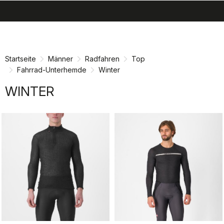
search
menu
shopping_cart
Zu
Zu
Inhalt
Navigation
springen
springen
Startseite
Männer
Radfahren
Top
Fahrrad-Unterhemde
Winter
WINTER