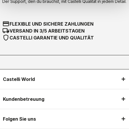
Der Support, den du brauchst, mit Castelli Qualität in jedem Detail.
credit_card
FLEXIBLE UND SICHERE ZAHLUNGEN
local_shipping
VERSAND IN 3/5 ARBEITSTAGEN
shield
CASTELLI GARANTIE UND QUALITÄT
Castelli World
Kundenbetreuung
Folgen Sie uns