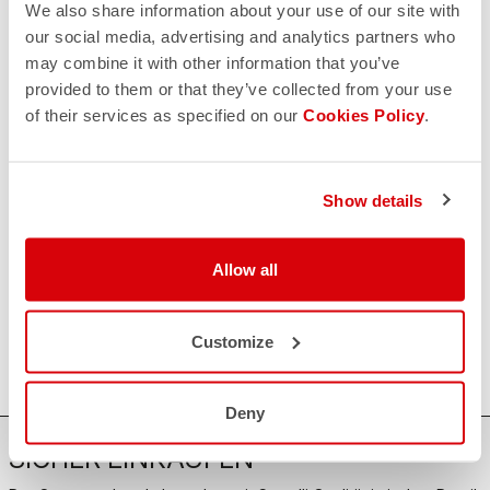
Sorge,
wir sind für Sie da!
We also share information about your use of our site with
our social media, advertising and analytics partners who
may combine it with other information that you’ve
provided to them or that they’ve collected from your use
KONTAKT
of their services as specified on our
Cookies Policy
.
email
Haben Sie eine Frage an uns?
Kontaktieren Sie unseren Kundenservice
Klicken Sie hier
.
RÜCKSENDUNGEN UND ERSTATTUNGEN
Show details
replay
Rückgabe der Bestellung garantiert
innerhalb von 30 Tagen nach der Lieferung
Entdecken Sie die Rückgabebedingungen
Allow all
FAQ
quiz
Haben Sie noch weitere Fragen?
Kein Problem, wir haben alle Antworten!
Customize
Klicken Sie hier
.
Deny
SICHER EINKAUFEN