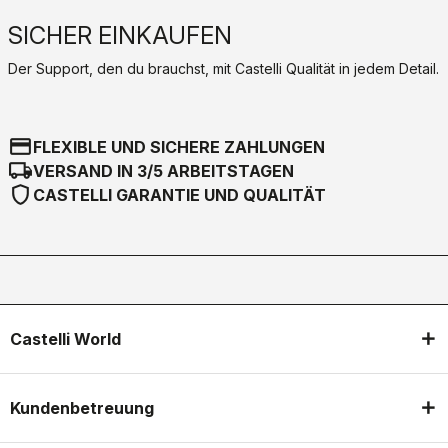
SICHER EINKAUFEN
Der Support, den du brauchst, mit Castelli Qualität in jedem Detail.
credit_card
FLEXIBLE UND SICHERE ZAHLUNGEN
local_shipping
VERSAND IN 3/5 ARBEITSTAGEN
shield
CASTELLI GARANTIE UND QUALITÄT
Castelli World
Kundenbetreuung