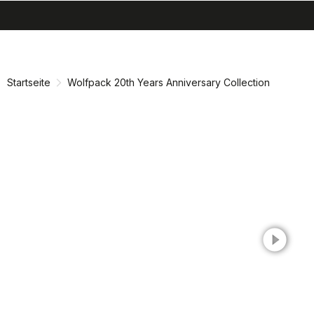
search
menu
shopping_cart
Zu
Zu
Inhalt
Navigation
springen
springen
Startseite
Wolfpack 20th Years Anniversary Collection
play_circle_filled