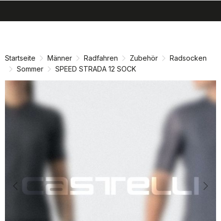
search
menu
shopping_cart
Zu
Zu
Inhalt
Navigation
springen
springen
Startseite
Männer
Radfahren
Zubehör
Radsocken
Sommer
SPEED STRADA 12 SOCK
Previous
Nex