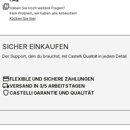
quiz
Haben Sie noch weitere Fragen?
Kein Problem, wir haben alle Antworten!
Klicken Sie hier
.
SICHER EINKAUFEN
Der Support, den du brauchst, mit Castelli Qualität in jedem Detail.
credit_card
FLEXIBLE UND SICHERE ZAHLUNGEN
local_shipping
VERSAND IN 3/5 ARBEITSTAGEN
shield
CASTELLI GARANTIE UND QUALITÄT