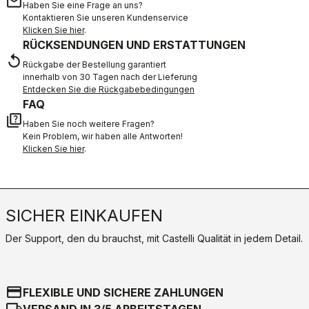
email
Haben Sie eine Frage an uns?
Kontaktieren Sie unseren Kundenservice
Klicken Sie hier
.
RÜCKSENDUNGEN UND ERSTATTUNGEN
replay
Rückgabe der Bestellung garantiert
innerhalb von 30 Tagen nach der Lieferung
Entdecken Sie die Rückgabebedingungen
FAQ
quiz
Haben Sie noch weitere Fragen?
Kein Problem, wir haben alle Antworten!
Klicken Sie hier
.
SICHER EINKAUFEN
Der Support, den du brauchst, mit Castelli Qualität in jedem Detail.
credit_card
FLEXIBLE UND SICHERE ZAHLUNGEN
local_shipping