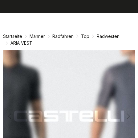
search
menu
shopping_cart
Zu
Zu
Inhalt
Navigation
springen
springen
Startseite
Männer
Radfahren
Top
Radwesten
ARIA VEST
Previous
Nex