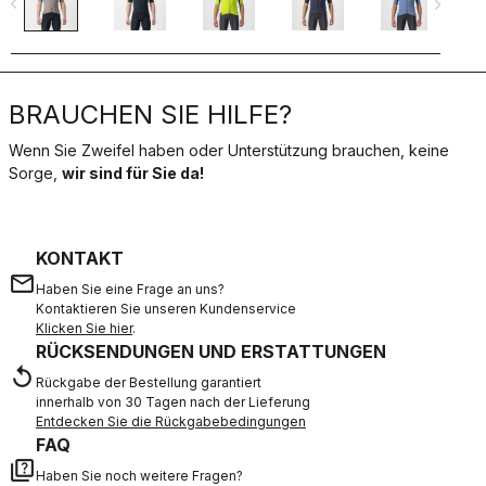
navigate_before
navigate_next
navigate_befo
BRAUCHEN SIE HILFE?
Wenn Sie Zweifel haben oder Unterstützung brauchen, keine
Sorge,
wir sind für Sie da!
KONTAKT
email
Haben Sie eine Frage an uns?
Kontaktieren Sie unseren Kundenservice
Klicken Sie hier
.
RÜCKSENDUNGEN UND ERSTATTUNGEN
replay
Rückgabe der Bestellung garantiert
innerhalb von 30 Tagen nach der Lieferung
Entdecken Sie die Rückgabebedingungen
FAQ
quiz
Haben Sie noch weitere Fragen?