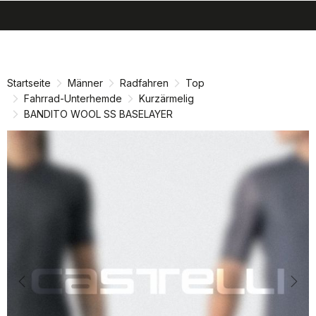
search
menu
shopping_cart
Zu
Zu
Inhalt
Navigation
springen
springen
Startseite
Männer
Radfahren
Top
Fahrrad-Unterhemde
Kurzärmelig
BANDITO WOOL SS BASELAYER
Previous
Nex