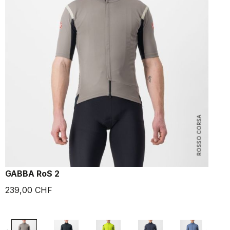
ROSSO CORSA
GABBA RoS 2
F
239,00 CHF
1