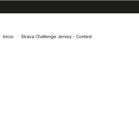
search
menu
shopping_cart
Ir
Saltar
al
a
contenido
la
Inicio
Strava Challenge Jersey - Contest
navegación