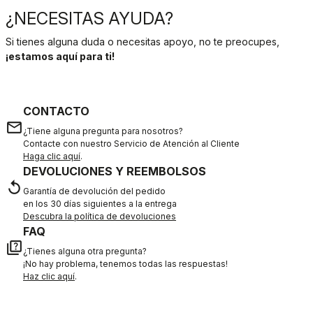
¿NECESITAS AYUDA?
Si tienes alguna duda o necesitas apoyo, no te preocupes,
¡estamos aquí para ti!
CONTACTO
email
¿Tiene alguna pregunta para nosotros?
Contacte con nuestro Servicio de Atención al Cliente
Haga clic aquí
.
DEVOLUCIONES Y REEMBOLSOS
replay
Garantía de devolución del pedido
en los 30 días siguientes a la entrega
Descubra la política de devoluciones
FAQ
quiz
¿Tienes alguna otra pregunta?
¡No hay problema, tenemos todas las respuestas!
Haz clic aquí
.