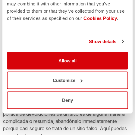
imágenes y texto o la presencia de enlaces que conducen
may combine it with other information that you’ve
a páginas sin contenido, muy probablemente se trata de un
provided to them or that they’ve collected from your use
sitio falso. Otro punto es la calidad de las imágenes
of their services as specified on our
Cookies Policy
.
presentes, muy a menudo resultan ser de baja calidad y
pixeladas, justamente porque son imágenes exportadas de
Google o descargadas directamente de nuestro sitio oficial.
Show details
Allow all
5. MÉTODOS DE PAGO Y POLÍTICA DE
DEVOLUCIONES
Customize
Verifica el método de pago; nuestro sitio original te ofrece
la posibilidad de pagar con métodos de pago seguros,
incluyendo tarjetas de crédito o débito o PayPal. Revisa
Deny
también la política de devoluciones y reembolsos. Si la
política de devoluciones de un sitio es de alguna manera
complicada o resumida, abandónalo inmediatamente
porque casi seguro se trata de un sitio falso. Aquí puedes