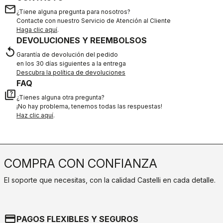
email
¿Tiene alguna pregunta para nosotros?
Contacte con nuestro Servicio de Atención al Cliente
Haga clic aquí
.
DEVOLUCIONES Y REEMBOLSOS
replay
Garantía de devolución del pedido
en los 30 días siguientes a la entrega
Descubra la política de devoluciones
FAQ
quiz
¿Tienes alguna otra pregunta?
¡No hay problema, tenemos todas las respuestas!
Haz clic aquí
.
COMPRA CON CONFIANZA
El soporte que necesitas, con la calidad Castelli en cada detalle.
credit_card
PAGOS FLEXIBLES Y SEGUROS