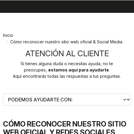
search
menu
shopping_cart
Ir
Saltar
al
a
contenido
la
Inicio
navegación
Cómo reconocer nuestro sitio web oficial & Social Media
ATENCIÓN AL CLIENTE
Si tienes alguna duda o necesitas ayuda, no te
preocupes,
estamos aquí para ayudarte
.
Aquí encontrarás todas las respuestas a tus preguntas.
CÓMO RECONOCER NUESTRO SITIO
WEB OFICIAL Y REDES SOCIALES