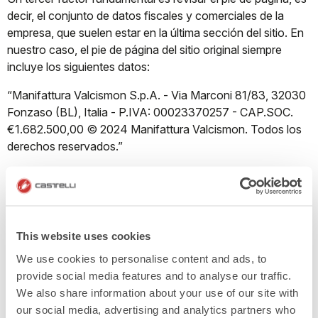
decir, el conjunto de datos fiscales y comerciales de la
empresa, que suelen estar en la última sección del sitio. En
nuestro caso, el pie de página del sitio original siempre
incluye los siguientes datos:
“Manifattura Valcismon S.p.A. - Via Marconi 81/83, 32030
Fonzaso (BL), Italia - P.IVA: 00023370257 - CAP.SOC.
€1.682.500,00 © 2024 Manifattura Valcismon. Todos los
derechos reservados.”
4. REVISA LOS ERRORES GRAMATICALES Y LA
CALIDAD DE LAS IMÁGENES
This website uses cookies
Dedica atención a los textos; cualquier error gramatical u
We use cookies to personalise content and ads, to
ortográfico dentro del sitio puede indicar que es de
provide social media features and to analyse our traffic.
producción amateur. Presta atención también a la
We also share information about your use of our site with
estructura del sitio. Si presenta superposiciones entre
our social media, advertising and analytics partners who