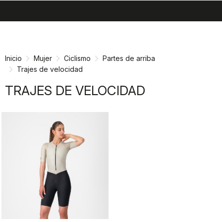
search
menu
shopping_cart
Ir
Saltar
al
a
contenido
la
Inicio
Mujer
Ciclismo
Partes de arriba
navegación
Trajes de velocidad
TRAJES DE VELOCIDAD