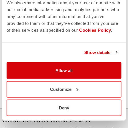
¡estamos aquí para ti!
We also share information about your use of our site with
our social media, advertising and analytics partners who
may combine it with other information that you’ve
provided to them or that they’ve collected from your use
CONTACTO
of their services as specified on our
Cookies Policy
.
email
¿Tiene alguna pregunta para nosotros?
Contacte con nuestro Servicio de Atención al Cliente
Haga clic aquí
.
DEVOLUCIONES Y REEMBOLSOS
Show details
replay
Garantía de devolución del pedido
en los 30 días siguientes a la entrega
Descubra la política de devoluciones
Allow all
FAQ
quiz
¿Tienes alguna otra pregunta?
¡No hay problema, tenemos todas las respuestas!
Customize
Haz clic aquí
.
Deny
COMPRA CON CONFIANZA