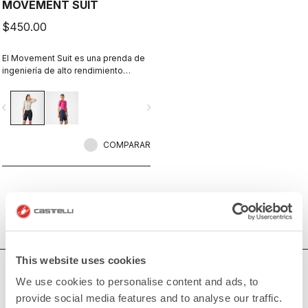
MOVEMENT SUIT
$450.00
El Movement Suit es una prenda de
ingeniería de alto rendimiento
diseñada específicamente para
mujeres que practican ciclismo de
vigate_before
navigate_next
forma intensa.
COMPARAR
This website uses cookies
¿NECESITAS AYUDA?
We use cookies to personalise content and ads, to
provide social media features and to analyse our traffic.
Si tienes alguna duda o necesitas apoyo, no te preocupes,