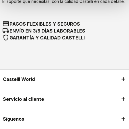
El soporte que necesitas, con la calidad Castelli en cada detalle.
credit_card
PAGOS FLEXIBLES Y SEGUROS
local_shipping
ENVÍO EN 3/5 DÍAS LABORABLES
shield
GARANTÍA Y CALIDAD CASTELLI
Castelli World
Servicio al cliente
Síguenos