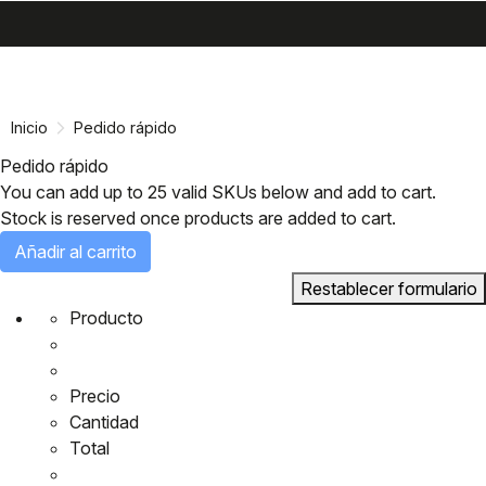
search
menu
shopping_cart
Ir
Saltar
al
a
contenido
la
Inicio
Pedido rápido
navegación
Pedido rápido
You can add up to 25 valid SKUs below and add to cart.
Stock is reserved once products are added to cart.
Añadir al carrito
Restablecer formulario
Producto
Precio
Cantidad
Total