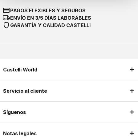
credit_card
PAGOS FLEXIBLES Y SEGUROS
local_shipping
ENVÍO EN 3/5 DÍAS LABORABLES
shield
GARANTÍA Y CALIDAD CASTELLI
Castelli World
Servicio al cliente
Síguenos
Notas legales