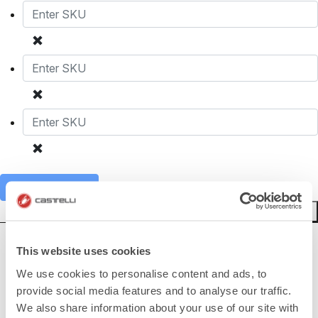
Añadir al carrito
Restablecer formulario
¿NECESITAS AYUDA?
This website uses cookies
We use cookies to personalise content and ads, to
Si tienes alguna duda o necesitas apoyo, no te preocupes,
¡estamos aquí para ti!
provide social media features and to analyse our traffic.
We also share information about your use of our site with