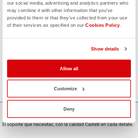
our social media, advertising and analytics partners who
may combine it with other information that you’ve
CONTACTO
email
provided to them or that they’ve collected from your use
¿Tiene alguna pregunta para nosotros?
of their services as specified on our
Cookies Policy
.
Contacte con nuestro Servicio de Atención al Cliente
Haga clic aquí
.
DEVOLUCIONES Y REEMBOLSOS
replay
Garantía de devolución del pedido
Show details
en los 30 días siguientes a la entrega
Descubra la política de devoluciones
FAQ
Allow all
quiz
¿Tienes alguna otra pregunta?
¡No hay problema, tenemos todas las respuestas!
Haz clic aquí
.
Customize
Deny
COMPRA CON CONFIANZA
El soporte que necesitas, con la calidad Castelli en cada detalle.