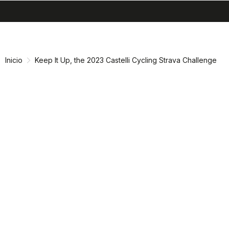
search
menu
shopping_cart
Ir
Saltar
al
a
contenido
la
Inicio
Keep It Up, the 2023 Castelli Cycling Strava Challenge
navegación