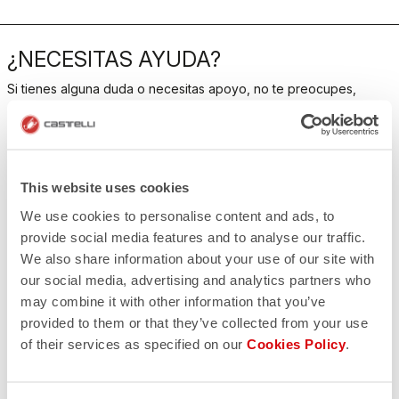
¿NECESITAS AYUDA?
Si tienes alguna duda o necesitas apoyo, no te preocupes,
¡estamos aquí para ti!
CONTACTO
This website uses cookies
email
¿Tiene alguna pregunta para nosotros?
We use cookies to personalise content and ads, to
Contacte con nuestro Servicio de Atención al Cliente
Haga clic aquí
.
provide social media features and to analyse our traffic.
DEVOLUCIONES Y REEMBOLSOS
We also share information about your use of our site with
replay
our social media, advertising and analytics partners who
Garantía de devolución del pedido
en los 30 días siguientes a la entrega
may combine it with other information that you’ve
Descubra la política de devoluciones
provided to them or that they’ve collected from your use
FAQ
of their services as specified on our
Cookies Policy
.
quiz
¿Tienes alguna otra pregunta?
¡No hay problema, tenemos todas las respuestas!
Haz clic aquí
.