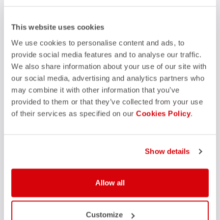
Garantía de devolución del pedido
en los 30 días siguientes a la entrega
Descubra la política de devoluciones
This website uses cookies
FAQ
quiz
We use cookies to personalise content and ads, to
¿Tienes alguna otra pregunta?
¡No hay problema, tenemos todas las respuestas!
provide social media features and to analyse our traffic.
Haz clic aquí
.
We also share information about your use of our site with
our social media, advertising and analytics partners who
may combine it with other information that you’ve
provided to them or that they’ve collected from your use
COMPRA CON CONFIANZA
of their services as specified on our
Cookies Policy
.
El soporte que necesitas, con la calidad Castelli en cada detalle.
Show details
credit_card
PAGOS FLEXIBLES Y SEGUROS
local_shipping
ENVÍO EN 3/5 DÍAS LABORABLES
Allow all
shield
GARANTÍA Y CALIDAD CASTELLI
Customize