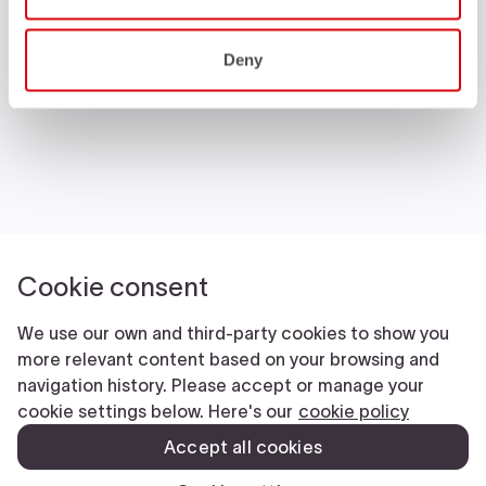
Deny
Castelli World
Servicio al cliente
Síguenos
Notas legales
Manifattura Valcismon S.p.A.
- Via Marconi 81/83, 32030 Fonzaso (BL), Italy - P.IVA: 00023370257 -
CAP.SOC. €2.349.323,00
© 2026 Manifattura Valcismon. All Rights Reserved