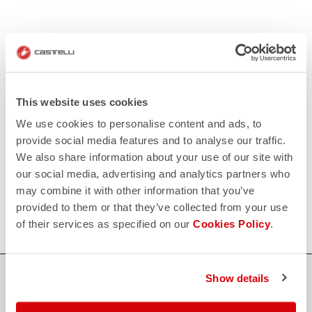
KONTAKT
email
Haben Sie eine Frage an uns?
Kontaktieren Sie unseren Kundenservice
Klicken Sie hier
.
This website uses cookies
RÜCKSENDUNGEN UND ERSTATTUNGEN
replay
We use cookies to personalise content and ads, to
Rückgabe der Bestellung garantiert
provide social media features and to analyse our traffic.
innerhalb von 30 Tagen nach der Lieferung
Entdecken Sie die Rückgabebedingungen
We also share information about your use of our site with
FAQ
our social media, advertising and analytics partners who
quiz
Haben Sie noch weitere Fragen?
may combine it with other information that you’ve
Kein Problem, wir haben alle Antworten!
provided to them or that they’ve collected from your use
Klicken Sie hier
.
of their services as specified on our
Cookies Policy
.
SICHER EINKAUFEN
Show details
Der Support, den du brauchst, mit Castelli Qualität in jedem Detail.