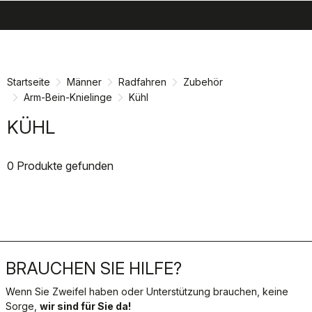
search
menu
shopping_cart
Zu
Zu
Inhalt
Navigation
springen
springen
Startseite
Männer
Radfahren
Zubehör
Arm-Bein-Knielinge
Kühl
KÜHL
0 Produkte gefunden
BRAUCHEN SIE HILFE?
Wenn Sie Zweifel haben oder Unterstützung brauchen, keine
Sorge,
wir sind für Sie da!