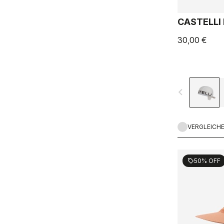
CASTELLI
30,00 €
navigate_before
VERGLEICH
50% OFF
sell