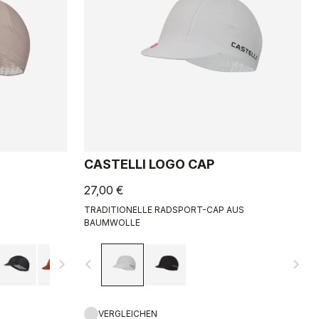
CASTELLI LOGO CAP
27,00 €
TRADITIONELLE RADSPORT-CAP AUS
BAUMWOLLE
navigate_next
navigate_before
navigate_next
VERGLEICHEN