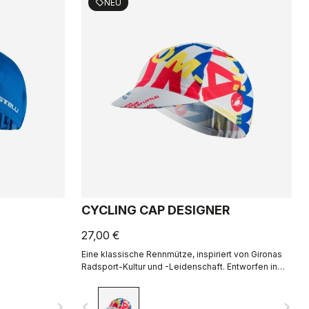
NEU
sell
CYCLING CAP DESIGNER
27,00 €
Eine klassische Rennmütze, inspiriert von Gironas
Radsport-Kultur und -Leidenschaft. Entworfen in
Zusammenarbeit mit R-A/D.
navigate_next
navigate_before
navigate_next