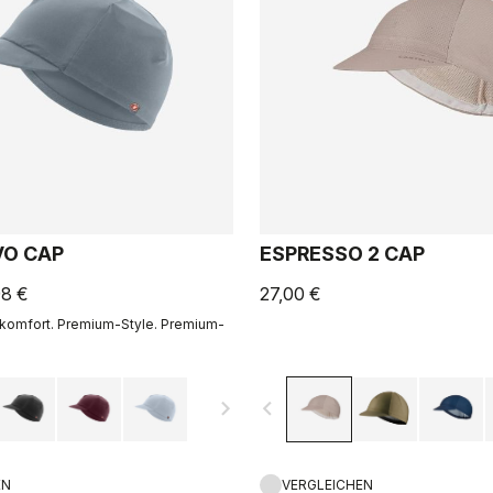
VO CAP
ESPRESSO 2 CAP
98 €
27,00 €
omfort. Premium-Style. Premium-
navigate_next
navigate_before
EN
VERGLEICHEN