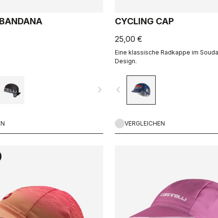
 BANDANA
CYCLING CAP
25,00 €
Eine klassische Radkappe im Souda
Design.
navigate_next
navigate_before
EN
VERGLEICHEN