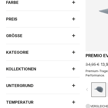
FARBE
PREIS
GRÖSSE
KATEGORIE
PREMIO E
34,95 €
13,
KOLLEKTIONEN
Premium-Tragek
Performance.
UNTERGRUND
navigate_before
TEMPERATUR
VERGLEICH