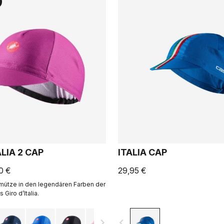
ALIA 2 CAP
ITALIA CAP
0 €
29,95 €
mütze in den legendären Farben der
 Giro d’Italia.
navigate_next
navigate_before