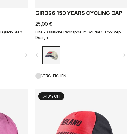
GIRO26 150 YEARS CYCLING CAP
25,00 €
l Quick-Step
Eine klassische Radkappe im Soudal Quick-Step
Design.
navigate_next
navigate_before
navigate_next
VERGLEICHEN
40% OFF
sell