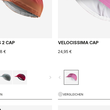
 2 CAP
VELOCISSIMA CAP
48 €
24,95 €
navigate_next
navigate_before
EN
VERGLEICHEN