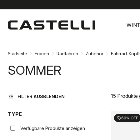
Zu
Zu
Inhalt
Navigation
WINT
springen
springen
Startseite
Frauen
Radfahren
Zubehör
Fahrrad-Kop
SOMMER
15 Produkte
tune
FILTER AUSBLENDEN
TYPE
60% OFF
sell
Verfügbare Produkte anzeigen