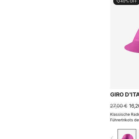
40% OFF
sell
GIRO D'IT
27,00 €
16,2
Klassische Rad
Führertrikots des
navigate_before