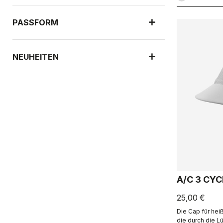
PASSFORM
NEUHEITEN
A/C 3 CYC
25,00 €
Die Cap für hei
die durch die L