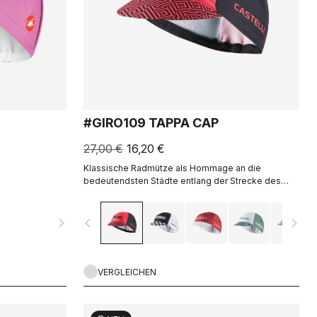
#GIRO109 TAPPA CAP
27,00 €
16,20 €
Klassische Radmütze als Hommage an die
bedeutendsten Städte entlang der Strecke des
Giro d'Italia
navigate_next
navigate_before
navigate_next
VERGLEICHEN