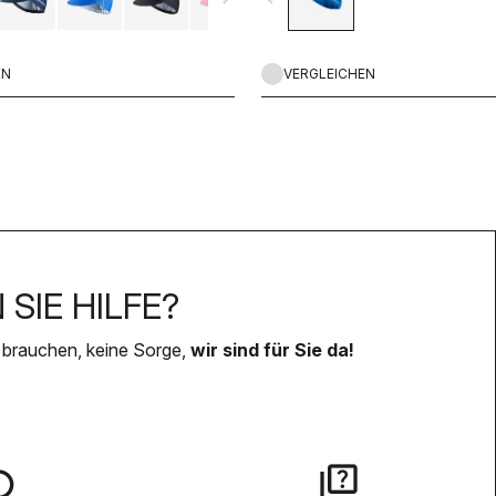
EN
VERGLEICHEN
SIE HILFE?
 brauchen, keine Sorge,
wir sind für Sie da!
lay
quiz