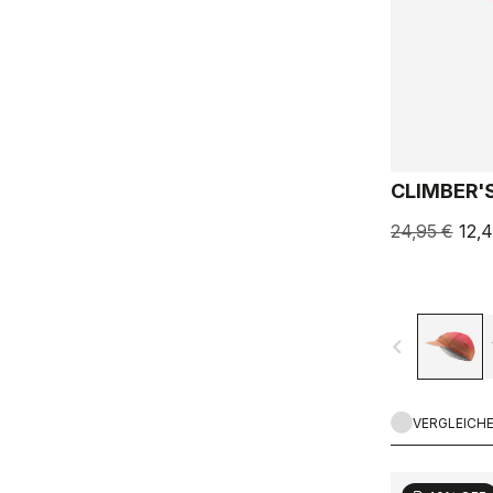
CLIMBER'S
24,95 €
12,
navigate_before
VERGLEICH