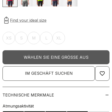
XS
S
M
L
XL
WÄHLEN SIE EINE GRÖSSE AUS
favorite_border
IM GESCHÄFT SUCHEN
TECHNISCHE MERKMALE
Atmungsaktivität