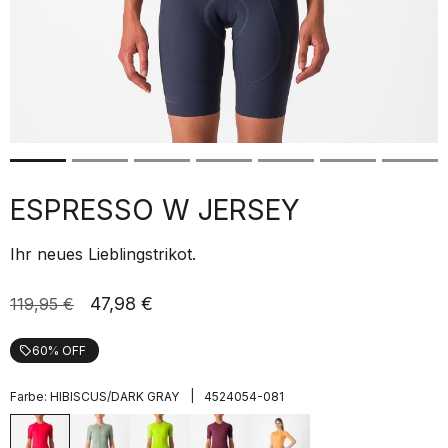
ESPRESSO W JERSEY
Ihr neues Lieblingstrikot.
47,98 €
119,95 €
60% OFF
local_offer
|
Farbe:
HIBISCUS/DARK GRAY
4524054-081