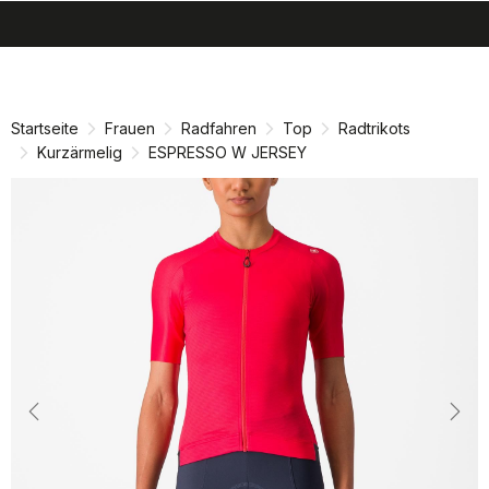
search
menu
shopping_cart
Zu
Zu
Inhalt
Navigation
springen
springen
Startseite
Frauen
Radfahren
Top
Radtrikots
Kurzärmelig
ESPRESSO W JERSEY
Previous
Nex