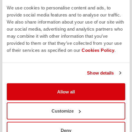
de marketing directo y a enviarme correos
We use cookies to personalise content and ads, to
electrónicos con actualizaciones, ofertas y
provide social media features and to analyse our traffic.
promociones reservadas a clientes. Puedes darte de
We also share information about your use of our site with
baja de estas comunicaciones en cualquier momento.
Para obtener más información sobre cómo darte de
our social media, advertising and analytics partners who
baja, nuestras prácticas de privacidad y cómo nos
may combine it with other information that you’ve
comprometemos a proteger y respetar tu privacidad,
provided to them or that they’ve collected from your use
consulta nuestra
Política de privacidad.
of their services as specified on our
Cookies Policy
.
Show details
Allow all
Customize
Deny