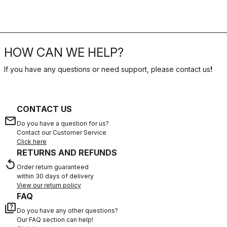
HOW CAN WE HELP?
If you have any questions or need support, please contact us
!
CONTACT US
email
Do you have a question for us?
Contact our Customer Service
Click here
RETURNS AND REFUNDS
replay
Order return guaranteed
within 30 days of delivery
View our return policy
FAQ
quiz
Do you have any other questions?
Our FAQ section can help!