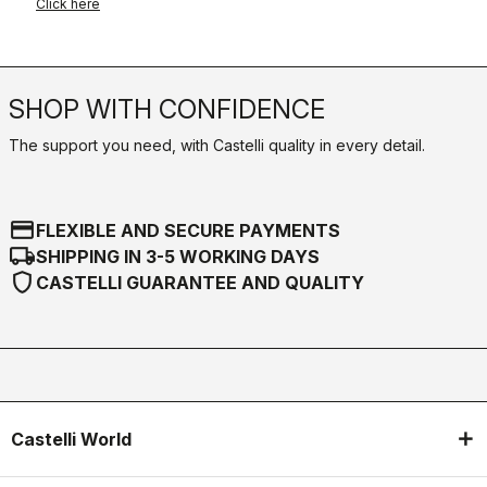
Click here
SHOP WITH CONFIDENCE
The support you need, with Castelli quality in every detail.
credit_card
FLEXIBLE AND SECURE PAYMENTS
local_shipping
SHIPPING IN 3-5 WORKING DAYS
shield
CASTELLI GUARANTEE AND QUALITY
Castelli World