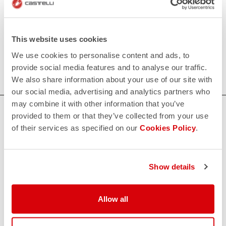
Vêtements de vélo en salle pour femmes
Nos vêtements de vélo en salle pour femmes sont conçus
This website uses cookies
pour vous garder à l'aise et au sec pendant les
entraînements les plus intensifs. Achetez-les maintenant
We use cookies to personalise content and ads, to
pour trouver la taille parfaite et maximiser les performances.
provide social media features and to analyse our traffic.
We also share information about your use of our site with
our social media, advertising and analytics partners who
may combine it with other information that you’ve
AVEZ-VOUS BESOIN D'AIDE ?
provided to them or that they’ve collected from your use
of their services as specified on our
Cookies Policy
.
Si vous avez des doutes ou besoin d'aide, ne vous inquiétez
pas,
nous sommes là pour vous!
Show details
CONTACTEZ NOUS
email
Vous avez une question à nous poser?
Allow all
Contactez notre service clientèle
Cliquez ici
.
RETOURS ET REMBOURSEMENTS