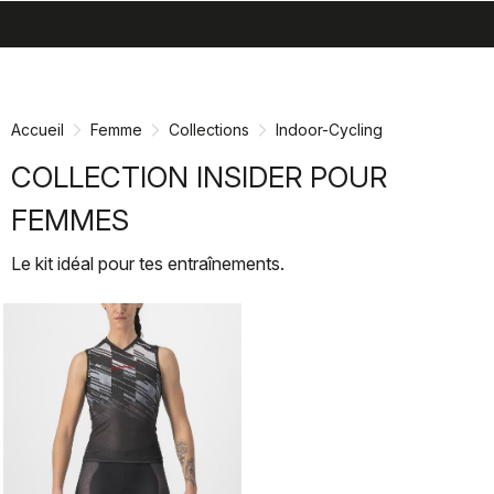
search
menu
shopping_cart
Passer
Passer
au
à
contenu
la
Accueil
Femme
Collections
Indoor-Cycling
directement
navigation
directement
COLLECTION INSIDER POUR
FEMMES
Le kit idéal pour tes entraînements.