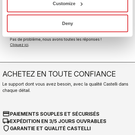
Customize
replay
Retour de commande garanti
dans les 30 jours suivant la livraison
Découvrez la politique de retour
Deny
FAQ
quiz
Vous avez d'autres questions ?
Pas de problème, nous avons toutes les réponses !
Cliquez ici
.
ACHETEZ EN TOUTE CONFIANCE
Le support dont vous avez besoin, avec la qualité Castelli dans
chaque détail.
credit_card
PAIEMENTS SOUPLES ET SÉCURISÉS
local_shipping
EXPÉDITION EN 3/5 JOURS OUVRABLES
shield
GARANTIE ET QUALITÉ CASTELLI