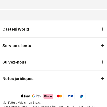
Castelli World
Service clients
Suivez-nous
Notes juridiques
Manifattura Valcismon S.p.A.
- Via Marconi 81/83, 32030 Fonzaso (BL), Italy - P.IVA: 00023370257 -