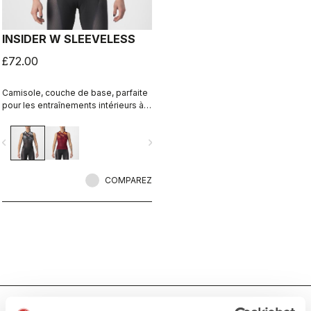
INSIDER W SLEEVELESS
£72.00
Camisole, couche de base, parfaite
pour les entraînements intérieurs à
haute intensité lors de vos
entraînements sur Zwift ou Peloton,
vigate_before
navigate_next
ou à la salle d’entraînement. Confort
et respirabilité garantis.
COMPAREZ