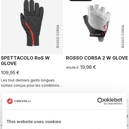
ROSSO CORSA
ROSSO CORSA
SPETTACOLO RoS W
ROSSO CORSA 2 W GLOVE
GLOVE
19,98 €
49,95 €
109,95 €
Les tout derniers gants longues
sorties conçus pour les conditions
fraîches à froides. Les Spettacolo
RoS apportent chaleur, confort et
vigate_before
navigate_next
navigate_before
navigate_n
protection contre les éclaboussures
grâce à leur construction zippée
facile à enfiler/enlever.
COMPAREZ
COMPAREZ
This website uses cookies