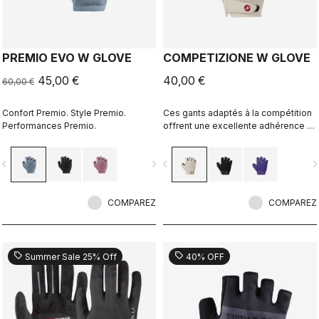
PREMIO EVO W GLOVE
COMPETIZIONE W GLOVE
45,00 €
40,00 €
60,00 €
Confort Premio. Style Premio.
Ces gants adaptés à la compétition
Performances Premio.
offrent une excellente adhérence et
la juste dose de rembourrage.
vigate_before
navigate_next
navigate_before
navigate_n
COMPAREZ
COMPAREZ
sell
sell
Summer Sale 25% Off
40% OFF