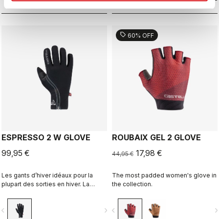
sell
60% OFF
ESPRESSO 2 W GLOVE
ROUBAIX GEL 2 GLOVE
99,95 €
17,98 €
44,95 €
Les gants d’hiver idéaux pour la
The most padded women's glove in
plupart des sorties en hiver. La
the collection.
combinaison de tissu Polartec® et
d’une couche isolante en
vigate_before
navigate_next
navigate_before
navigate_n
PrimaLoft® garde vos mains au