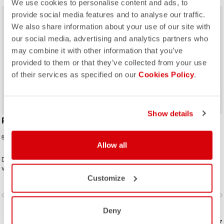
We use cookies to personalise content and ads, to
provide social media features and to analyse our traffic.
sell
40% OFF
We also share information about your use of our site with
our social media, advertising and analytics partners who
may combine it with other information that you’ve
provided to them or that they’ve collected from your use
of their services as specified on our
Cookies Policy
.
Show details
PREMIO W GLOVE
ESPRESSO 2 GLOVE
35,97 €
99,95 €
59,95 €
Allow all
Des gants de grande qualité pour
Les gants d’hiver idéaux pour la
vous assurer confort et protection
plupart des sorties en hiver. La
tout au long de la journée.
Customize
combinaison de tissu Polartec® et
d’une couche isolante en
vigate_before
navigate_next
navigate_before
navigate_n
PrimaLoft® garde vos mains au
chaud et les protège des éléments.
Deny
COMPAREZ
COMPAREZ