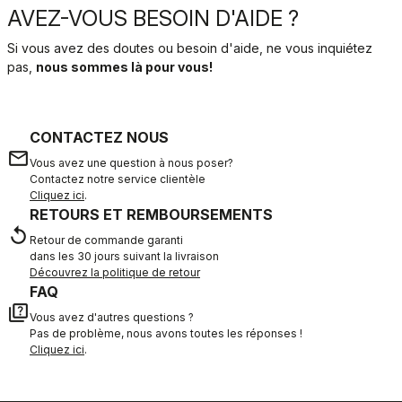
AVEZ-VOUS BESOIN D'AIDE ?
Si vous avez des doutes ou besoin d'aide, ne vous inquiétez
pas,
nous sommes là pour vous!
CONTACTEZ NOUS
email
Vous avez une question à nous poser?
Contactez notre service clientèle
Cliquez ici
.
RETOURS ET REMBOURSEMENTS
replay
Retour de commande garanti
dans les 30 jours suivant la livraison
Découvrez la politique de retour
FAQ
quiz
Vous avez d'autres questions ?
Pas de problème, nous avons toutes les réponses !
Cliquez ici
.