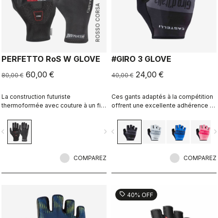
ROSSO CORSA
PERFETTO RoS W GLOVE
#GIRO 3 GLOVE
60,00 €
24,00 €
80,00 €
40,00 €
La construction futuriste
Ces gants adaptés à la compétition
thermoformée avec couture à un fil
offrent une excellente adhérence et
permet d'obtenir des gants doublés
la juste dose de rembourrage.
de molleton, coupe-vent, résistants
vigate_before
navigate_next
navigate_before
navigate_n
à l'eau, chauds, ajustés et
extrêmement confortables.
COMPAREZ
COMPAREZ
sell
40% OFF