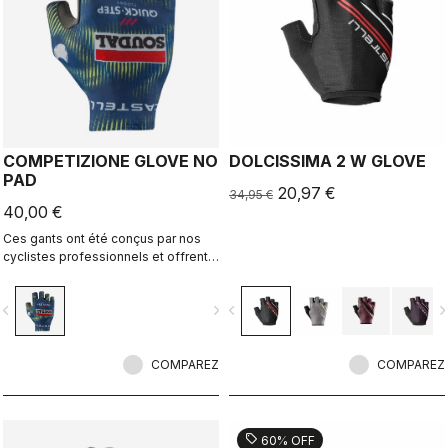
COMPETIZIONE GLOVE NO
DOLCISSIMA 2 W GLOVE
PAD
20,97 €
34,95 €
40,00 €
Ces gants ont été conçus par nos
cyclistes professionnels et offrent
une excellente adhérence et une
protection parfaite des paumes.
vigate_before
navigate_next
navigate_before
navigate_n
COMPAREZ
COMPAREZ
sell
60% OFF