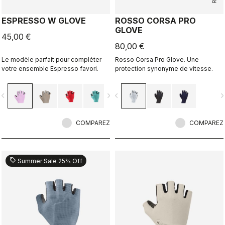
ESPRESSO W GLOVE
ROSSO CORSA PRO
GLOVE
45,00 €
80,00 €
Le modèle parfait pour compléter
Rosso Corsa Pro Glove. Une
votre ensemble Espresso favori.
protection synonyme de vitesse.
vigate_before
navigate_next
navigate_before
navigate_n
COMPAREZ
COMPAREZ
sell
Summer Sale 25% Off