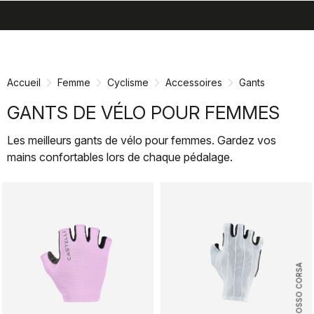
search
menu
shopping_cart
Passer
Passer
au
à
contenu
la
Accueil
Femme
Cyclisme
Accessoires
Gants
directement
navigation
directement
GANTS DE VÉLO POUR FEMMES
Les meilleurs gants de vélo pour femmes. Gardez vos
mains confortables lors de chaque pédalage.
ROSSO CORSA