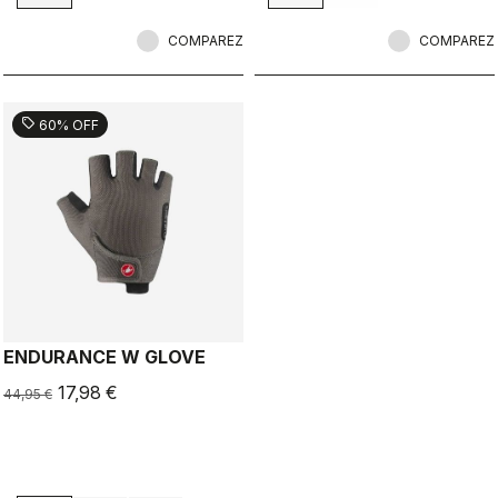
chaud et les protège des éléments.
COMPAREZ
COMPAREZ
sell
60% OFF
ENDURANCE W GLOVE
17,98 €
44,95 €