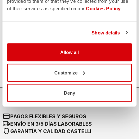
provided to them or that they’ve collected from your use
replay
Garantía de devolución del pedido
of their services as specified on our
Cookies Policy
.
en los 30 días siguientes a la entrega
Descubra la política de devoluciones
FAQ
quiz
¿Tienes alguna otra pregunta?
Show details
¡No hay problema, tenemos todas las respuestas!
Haz clic aquí
.
CONTACTO
Allow all
email
¿Tiene alguna pregunta para nosotros?
Contacte con nuestro Servicio de Atención al Cliente
Haga clic aquí
.
Customize
Deny
credit_card
PAGOS FLEXIBLES Y SEGUROS
local_shipping
ENVÍO EN 3/5 DÍAS LABORABLES
shield
GARANTÍA Y CALIDAD CASTELLI