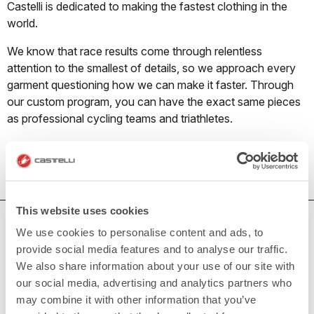
Castelli is dedicated to making the fastest clothing in the
world.
We know that race results come through relentless
attention to the smallest of details, so we approach every
garment questioning how we can make it faster. Through
our custom program, you can have the exact same pieces
as professional cycling teams and triathletes.
To find out more about our custom program
click here.
This website uses cookies
DO YOU NEED SUPPORT?
We use cookies to personalise content and ads, to
provide social media features and to analyse our traffic.
Whatever support you need, we are here for you.
We also share information about your use of our site with
our social media, advertising and analytics partners who
may combine it with other information that you’ve
DEVOLUCIONES Y REEMBOLSOS