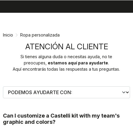
search
menu
shopping_cart
Ir
Saltar
al
a
contenido
la
Inicio
Ropa personalizada
navegación
ATENCIÓN AL CLIENTE
Si tienes alguna duda o necesitas ayuda, no te
preocupes,
estamos aquí para ayudarte
.
Aquí encontrarás todas las respuestas a tus preguntas.
Can I customize a Castelli kit with my team's
graphic and colors?