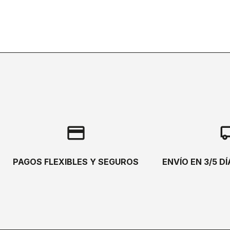
credit_card
local_s
PAGOS FLEXIBLES Y SEGUROS
ENVÍO EN 3/5 D