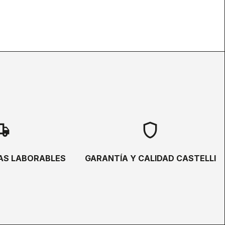
hipping
shield
ÍAS LABORABLES
GARANTÍA Y CALIDAD CASTELLI