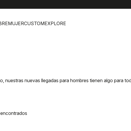
help
Atención al cl
BRE
MUJER
CUSTOM
EXPLORE
, nuestras nuevas llegadas para hombres tienen algo para to
 encontrados