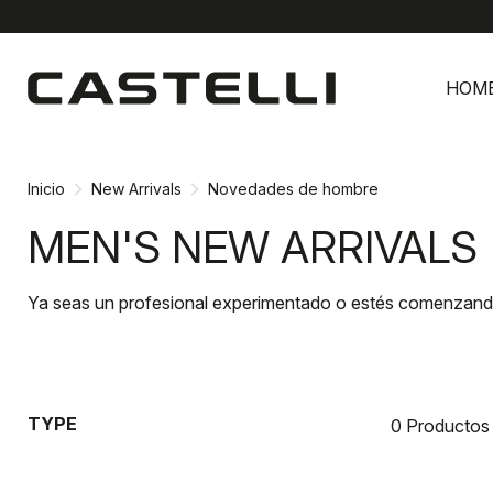
Ir
Saltar
al
a
HOM
contenido
la
navegación
Inicio
New Arrivals
Novedades de hombre
MEN'S NEW ARRIVALS
Ya seas un profesional experimentado o estés comenzando
TYPE
0 Productos