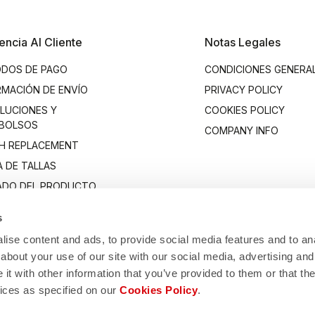
encia Al Cliente
Notas Legales
DOS DE PAGO
CONDICIONES GENERA
RMACIÓN DE ENVÍO
PRIVACY POLICY
LUCIONES Y
COOKIES POLICY
BOLSOS
COMPANY INFO
H REPLACEMENT
A DE TALLAS
ADO DEL PRODUCTO
TACTO
s
ise content and ads, to provide social media features and to anal
about your use of our site with our social media, advertising and
t with other information that you’ve provided to them or that the
vices as specified on our
Cookies Policy
.
Manifattura Valcismon S.p.A.