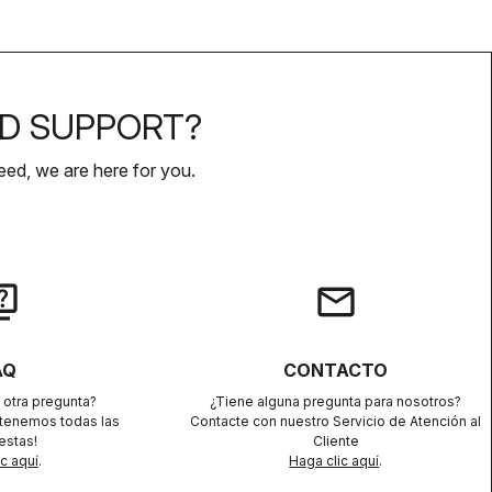
D SUPPORT?
ed, we are here for you.
iz
email
AQ
CONTACTO
 otra pregunta?
¿Tiene alguna pregunta para nosotros?
 tenemos todas las
Contacte con nuestro Servicio de Atención al
estas!
Cliente
ic aquí
.
Haga clic aquí
.