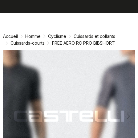
search
menu
shopping_cart
Passer
Passer
au
à
contenu
la
Accueil
Homme
Cyclisme
Cuissards et collants
directement
navigation
Cuissards-courts
FREE AERO RC PRO BIBSHORT
directement
Previous
Nex