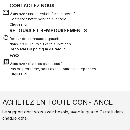
CONTACTEZ NOUS
email
Vous avez une question à nous poser?
Contactez notre service clientèle
Cliquez ici
.
RETOURS ET REMBOURSEMENTS
replay
Retour de commande garanti
dans les 30 jours suivant la livraison
Découvrez la politique de retour
FAQ
quiz
Vous avez d'autres questions ?
Pas de problème, nous avons toutes les réponses !
Cliquez ici
.
ACHETEZ EN TOUTE CONFIANCE
Le support dont vous avez besoin, avec la qualité Castelli dans
chaque détail.