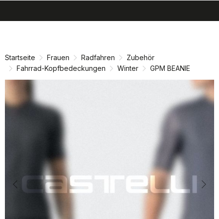
search
menu
shopping_cart
Zu
Zu
Inhalt
Navigation
springen
springen
Startseite
Frauen
Radfahren
Zubehör
Fahrrad-Kopfbedeckungen
Winter
GPM BEANIE
Previous
Nex