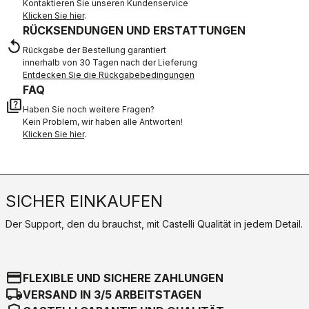
Kontaktieren Sie unseren Kundenservice
Klicken Sie hier
.
RÜCKSENDUNGEN UND ERSTATTUNGEN
replay
Rückgabe der Bestellung garantiert
innerhalb von 30 Tagen nach der Lieferung
Entdecken Sie die Rückgabebedingungen
FAQ
quiz
Haben Sie noch weitere Fragen?
Kein Problem, wir haben alle Antworten!
Klicken Sie hier
.
SICHER EINKAUFEN
Der Support, den du brauchst, mit Castelli Qualität in jedem Detail.
credit_card
FLEXIBLE UND SICHERE ZAHLUNGEN
local_shipping
VERSAND IN 3/5 ARBEITSTAGEN