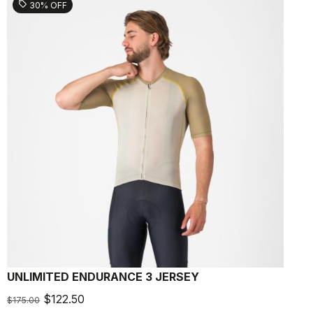
sell
30% OFF
UNLIMITED ENDURANCE 3 JERSEY
U
$122.50
$175.00
$