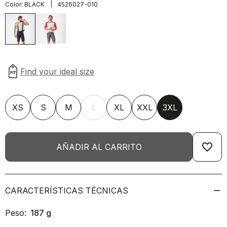
|
Color:
BLACK
4526027-010
XS
S
M
L
XL
XXL
3XL
favorite_border
AÑADIR AL CARRITO
CARACTERÍSTICAS TÉCNICAS
Peso:
187
g