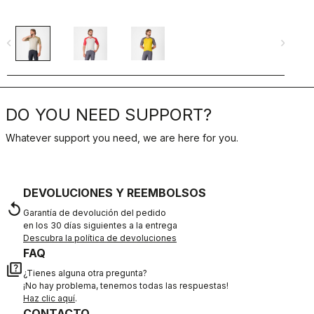
navigate_before
navigate_next
navigate_befo
DO YOU NEED SUPPORT?
Whatever support you need, we are here for you.
DEVOLUCIONES Y REEMBOLSOS
replay
Garantía de devolución del pedido
en los 30 días siguientes a la entrega
Descubra la política de devoluciones
FAQ
quiz
¿Tienes alguna otra pregunta?
¡No hay problema, tenemos todas las respuestas!
Haz clic aquí
.
CONTACTO