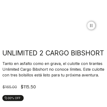
pause_circle_filled
UNLIMITED 2 CARGO BIBSHORT
Tanto en asfalto como en grava, el culotte con tirantes
Unlimited Cargo Bibshort no conoce límites. Este culotte
con tres bolsillos está listo para tu próxima aventura.
$115.50
$165.00
30% OFF
local_offer