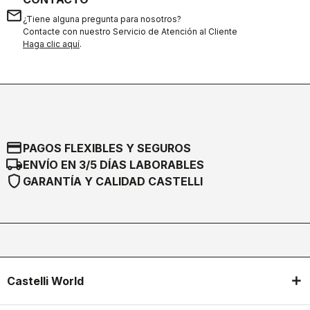
email
¿Tiene alguna pregunta para nosotros?
Contacte con nuestro Servicio de Atención al Cliente
Haga clic aquí
.
credit_card
PAGOS FLEXIBLES Y SEGUROS
local_shipping
ENVÍO EN 3/5 DÍAS LABORABLES
shield
GARANTÍA Y CALIDAD CASTELLI
Castelli World