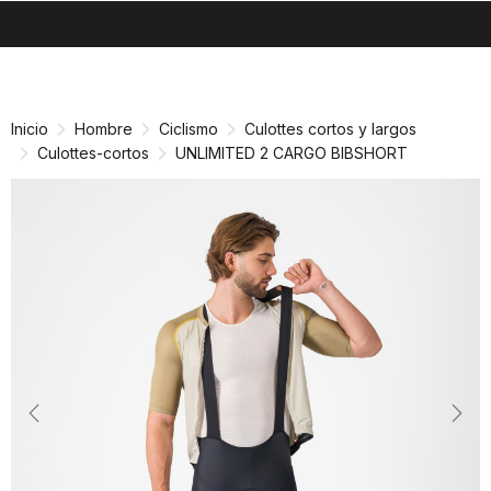
search
menu
shopping_cart
Ir
Saltar
al
a
contenido
la
Inicio
Hombre
Ciclismo
Culottes cortos y largos
navegación
Culottes-cortos
UNLIMITED 2 CARGO BIBSHORT
Previous
Nex