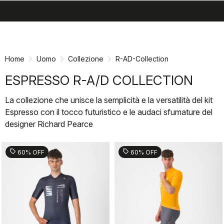
search
menu
shopping_cart
Vai
Vai
al
alla
contenuto
navigazione
Home
Uomo
Collezione
R-AD-Collection
ESPRESSO R-A/D COLLECTION
La collezione che unisce la semplicità e la versatilità del kit
Espresso con il tocco futuristico e le audaci sfumature del
designer Richard Pearce
sell
sell
60% OFF
60% OFF