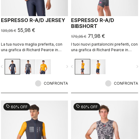
ESPRESSO R-A/D JERSEY
ESPRESSO R-A/D
BIBSHORT
55,98 €
139,95 €
71,98 €
179,95 €
La tua nuova maglia preferita, con
I tuoi nuovi pantaloncini preferiti, con
una grafica di Richard Pearce in
una grafica di Richard Pearce in
edizione limitata.
edizione limitata.
vigate_before
navigate_next
navigate_before
navigate_n
CONFRONTA
CONFRONTA
sell
sell
60% OFF
60% OFF