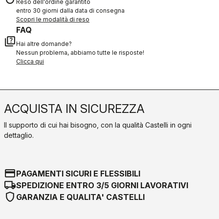
Reso dell'ordine garantito
entro 30 giorni dalla data di consegna
Scopri le modalità di reso
FAQ
quiz
Hai altre domande?
Nessun problema, abbiamo tutte le risposte!
Clicca qui
ACQUISTA IN SICUREZZA
Il supporto di cui hai bisogno, con la qualità Castelli in ogni
dettaglio.
credit_card
PAGAMENTI SICURI E FLESSIBILI
local_shipping
SPEDIZIONE ENTRO 3/5 GIORNI LAVORATIVI
shield
GARANZIA E QUALITA' CASTELLI