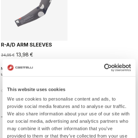
R-A/D ARM SLEEVES
13,98 €
34,95 €
Maniche con protezione UPF 50+ e
una grafica di Richard Pearce in
edizione limitata.
This website uses cookies
vigate_before
navigate_next
We use cookies to personalise content and ads, to
provide social media features and to analyse our traffic.
CONFRONTA
We also share information about your use of our site with
our social media, advertising and analytics partners who
may combine it with other information that you’ve
provided to them or that they’ve collected from your use