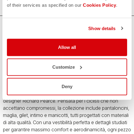
of their services as specified on our
Cookies Policy
.
Show details
La collezione che unisce la semplicità e la
versatilità del kit Espresso con il tocco
futuristico e le audaci sfumature del designer
Allow all
Richard Pearce
Scopri la Espresso R-A/D capsule collection, dove
Customize
l'equilibrio perfetto tra comfort, design e innovazione
prende vita. Questa esclusiva collezione combina la
semplicità e la versatilità del celebre kit Espresso con il
Deny
tocco futuristico e le audaci sfumature cromatiche del
designer Richard Pearce. Pensata per i ciclisti che non
accettano compromessi, la collezione include pantaloncini,
maglia, gilet, intimo e manicotti, tutti progettati con materiali
di alta qualità. Con una vestibilità perfetta e dettagli studiati
per garantire massimo comfort e aerodinamicità, ogni pezzo