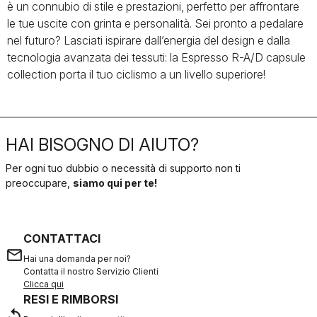
è un connubio di stile e prestazioni, perfetto per affrontare
le tue uscite con grinta e personalità. Sei pronto a pedalare
nel futuro? Lasciati ispirare dall’energia del design e dalla
tecnologia avanzata dei tessuti: la Espresso R-A/D capsule
collection porta il tuo ciclismo a un livello superiore!
HAI BISOGNO DI AIUTO?
Per ogni tuo dubbio o necessità di supporto non ti
preoccupare,
siamo qui per te!
CONTATTACI
email
Hai una domanda per noi?
Contatta il nostro Servizio Clienti
Clicca qui
RESI E RIMBORSI
replay