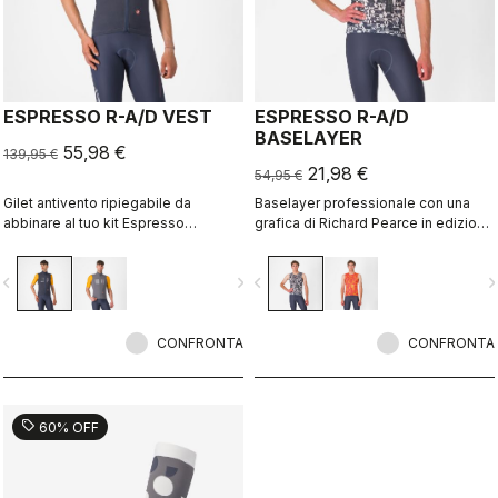
ESPRESSO R-A/D VEST
ESPRESSO R-A/D
BASELAYER
55,98 €
139,95 €
21,98 €
54,95 €
Gilet antivento ripiegabile da
Baselayer professionale con una
abbinare al tuo kit Espresso
grafica di Richard Pearce in edizione
preferito, con una grafica di Richard
limitata.
Pearce in edizione limitata.
vigate_before
navigate_next
navigate_before
navigate_n
CONFRONTA
CONFRONTA
sell
60% OFF