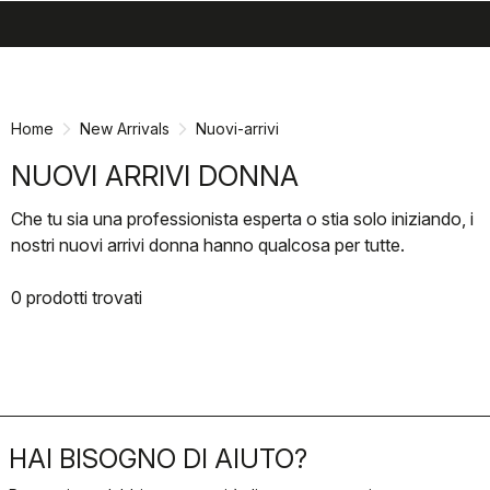
search
menu
shopping_cart
Vai
Vai
al
alla
contenuto
navigazione
Home
New Arrivals
Nuovi-arrivi
NUOVI ARRIVI DONNA
Che tu sia una professionista esperta o stia solo iniziando, i
nostri nuovi arrivi donna hanno qualcosa per tutte.
0 prodotti trovati
HAI BISOGNO DI AIUTO?