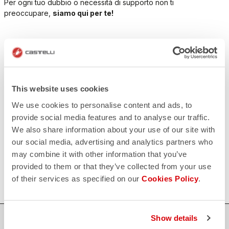
Per ogni tuo dubbio o necessità di supporto non ti
preoccupare,
siamo qui per te!
CONTATTACI
email
Hai una domanda per noi?
Contatta il nostro Servizio Clienti
Clicca qui
This website uses cookies
RESI E RIMBORSI
We use cookies to personalise content and ads, to
replay
Reso dell'ordine garantito
provide social media features and to analyse our traffic.
entro 30 giorni dalla data di consegna
We also share information about your use of our site with
Scopri le modalità di reso
FAQ
our social media, advertising and analytics partners who
quiz
may combine it with other information that you’ve
Hai altre domande?
Nessun problema, abbiamo tutte le risposte!
provided to them or that they’ve collected from your use
Clicca qui
of their services as specified on our
Cookies Policy
.
Show details
ACQUISTA IN SICUREZZA