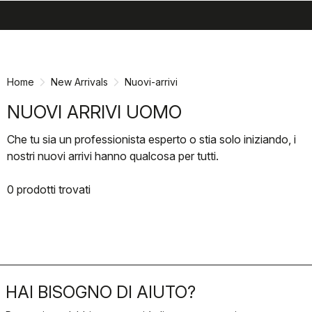
search
menu
shopping_cart
Vai
Vai
al
alla
contenuto
navigazione
Home
New Arrivals
Nuovi-arrivi
NUOVI ARRIVI UOMO
Che tu sia un professionista esperto o stia solo iniziando, i
nostri nuovi arrivi hanno qualcosa per tutti.
0 prodotti trovati
HAI BISOGNO DI AIUTO?