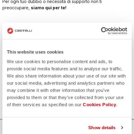
Per ogni tuo dubbio o necessità di supporto non ti
preoccupare,
siamo qui per te!
CONTATTACI
email
Hai una domanda per noi?
Contatta il nostro Servizio Clienti
Clicca qui
This website uses cookies
RESI E RIMBORSI
We use cookies to personalise content and ads, to
replay
Reso dell'ordine garantito
provide social media features and to analyse our traffic.
entro 30 giorni dalla data di consegna
We also share information about your use of our site with
Scopri le modalità di reso
FAQ
our social media, advertising and analytics partners who
quiz
may combine it with other information that you’ve
Hai altre domande?
Nessun problema, abbiamo tutte le risposte!
provided to them or that they’ve collected from your use
Clicca qui
of their services as specified on our
Cookies Policy
.
Show details
ACQUISTA IN SICUREZZA