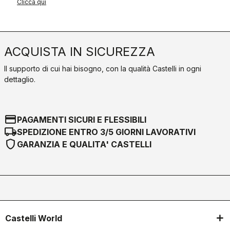
Clicca qui
ACQUISTA IN SICUREZZA
Il supporto di cui hai bisogno, con la qualità Castelli in ogni
dettaglio.
credit_card
PAGAMENTI SICURI E FLESSIBILI
local_shipping
SPEDIZIONE ENTRO 3/5 GIORNI LAVORATIVI
shield
GARANZIA E QUALITA' CASTELLI
Castelli World