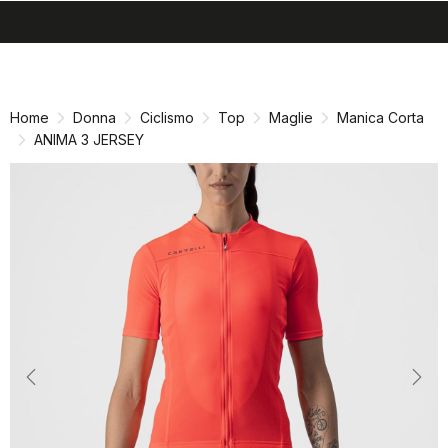
search
menu
shopping_cart
Vai
Vai
al
alla
contenuto
navigazione
Home
Donna
Ciclismo
Top
Maglie
Manica Corta
ANIMA 3 JERSEY
Previous
Nex