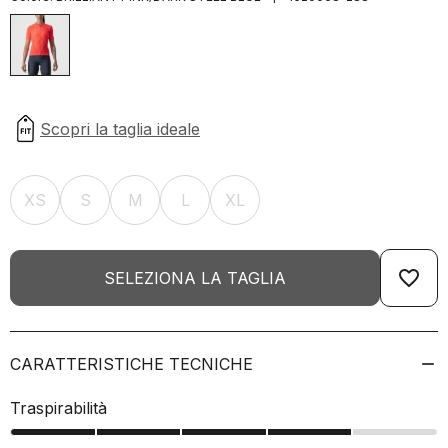
XS
S
M
L
XL
favorite_border
SELEZIONA LA TAGLIA
CARATTERISTICHE TECNICHE
Traspirabilità