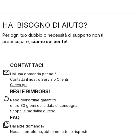
HAI BISOGNO DI AIUTO?
Per ogni tuo dubbio o necessità di supporto non ti
preoccupare,
siamo qui per te!
CONTATTACI
email
Hai una domanda per noi?
Contatta il nostro Servizio Clienti
Clicca qui
RESI E RIMBORSI
replay
Reso dell'ordine garantito
entro 30 giorni dalla data di consegna
Scopri le modalità di reso
FAQ
quiz
Hai altre domande?
Nessun problema, abbiamo tutte le risposte!