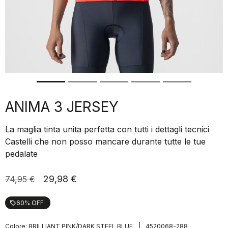
ANIMA 3 JERSEY
La maglia tinta unita perfetta con tutti i dettagli tecnici
Castelli che non posso mancare durante tutte le tue
pedalate
29,98 €
74,95 €
60% OFF
local_offer
|
Colore:
BRILLIANT PINK/DARK STEEL BLUE
4520068-288