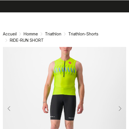
search
menu
shopping_cart
Passer
Passer
au
à
contenu
la
Accueil
Homme
Triathlon
Triathlon-Shorts
directement
navigation
RIDE-RUN SHORT
directement
Previous
Nex