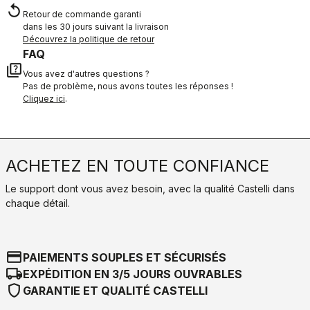
replay
Retour de commande garanti
dans les 30 jours suivant la livraison
Découvrez la politique de retour
FAQ
quiz
Vous avez d'autres questions ?
Pas de problème, nous avons toutes les réponses !
Cliquez ici
.
ACHETEZ EN TOUTE CONFIANCE
Le support dont vous avez besoin, avec la qualité Castelli dans
chaque détail.
credit_card
PAIEMENTS SOUPLES ET SÉCURISÉS
local_shipping
EXPÉDITION EN 3/5 JOURS OUVRABLES
shield
GARANTIE ET QUALITÉ CASTELLI