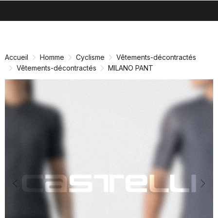
search
menu
shopping_cart
Passer
Passer
au
à
contenu
la
Accueil
Homme
Cyclisme
Vêtements-décontractés
directement
navigation
Vêtements-décontractés
MILANO PANT
directement
Previous
Nex