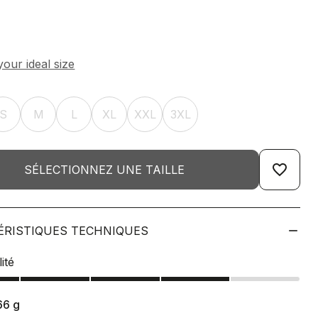
S
M
L
XL
XXL
3XL
favorite_border
SÉLECTIONNEZ UNE TAILLE
ÉRISTIQUES TECHNIQUES
ité
66
g