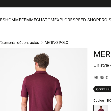
help
Ser
ES
HOMME
FEMME
CUSTOM
EXPLORE
SPEED SHOP
PRO 
Vêtements-décontractés
MERINO POLO
MER
Un style 
99,95 €
60% OF
local_offer
Couleur :
B