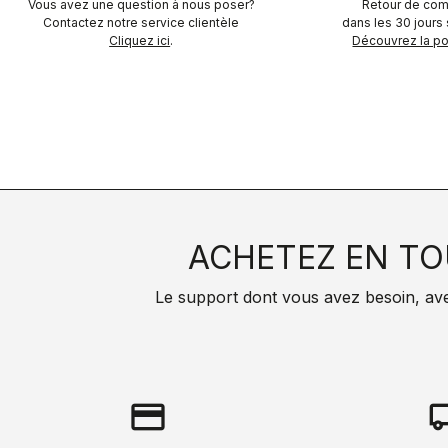
Vous avez une question à nous poser?
Retour de com
Contactez notre service clientèle
dans les 30 jours s
Cliquez ici
.
Découvrez la pol
ACHETEZ EN TO
Le support dont vous avez besoin, avec 
credit_card
local_s