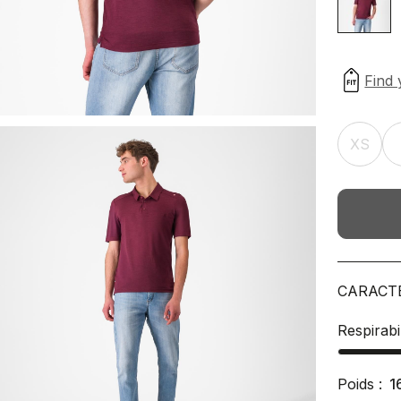
XS
CARACT
Respirabil
Poids :
1