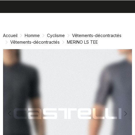
search
menu
shopping_cart
Passer
Passer
au
à
contenu
la
Accueil
Homme
Cyclisme
Vêtements-décontractés
directement
navigation
Vêtements-décontractés
MERINO LS TEE
directement
Previous
Nex