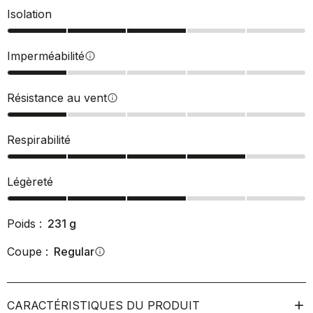
Isolation
Imperméabilité
info
Résistance au vent
info
Respirabilité
Légèreté
Poids :
231
g
Coupe :
Regular
info
CARACTÉRISTIQUES DU PRODUIT